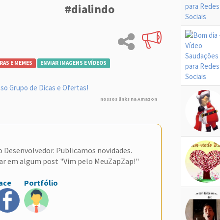
#dialindo
RAS E MEMES
ENVIAR IMAGENS E VÍDEOS
so Grupo de Dicas e Ofertas!
nossos links na Amazon
do Desenvolvedor. Publicamos novidades.
ar em algum post "Vim pelo MeuZapZap!"
ace
Portfólio