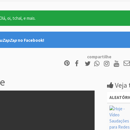
lá, oi, tchal, e mais.
uZapZap
no Facebook!
compartilhe
e
Veja 
ALEATÓRI