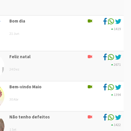
Bom dia
1419
21 Jun
Feliz natal
2671
24 Dez
Bem-vindo Maio
1394
30 Abr
Não tenho defeitos
1422
1 Set