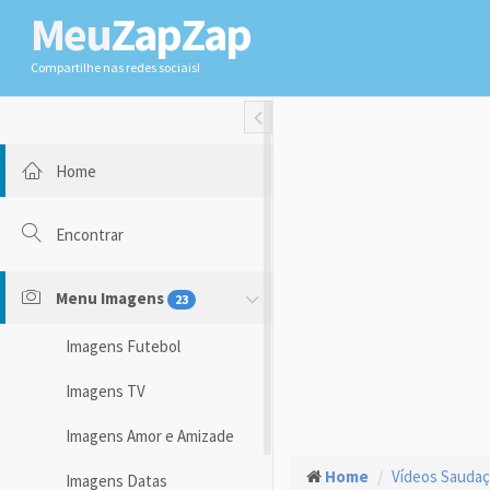
Meu
ZapZap
Compartilhe nas redes sociais!
Toggle Fullwidth
Home
Encontrar
Menu Imagens
23
Imagens Futebol
Imagens TV
Imagens Amor e Amizade
Home
Vídeos Sauda
Imagens Datas