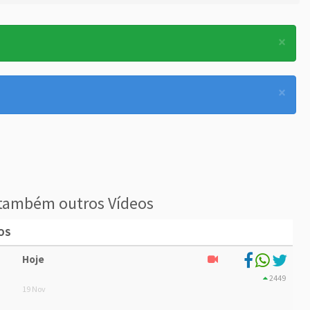
×
×
também outros Vídeos
OS
Hoje
2449
19 Nov