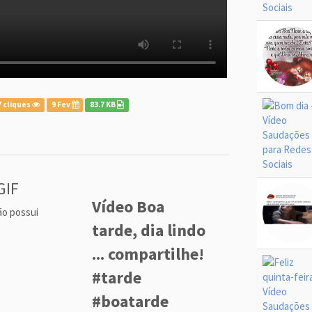
 cliques
9 Fev
83.7 KB
GIF
Vídeo Boa
ão possui
tarde, dia lindo
... compartilhe!
#tarde
#boatarde