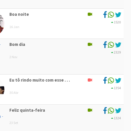
Boa noite
1520
16 Jan
Bom dia
2329
2 Nov
Eu tô rindo muito com esse . . .
1354
30 Abr
Feliz quinta-feira
1324
23 Set