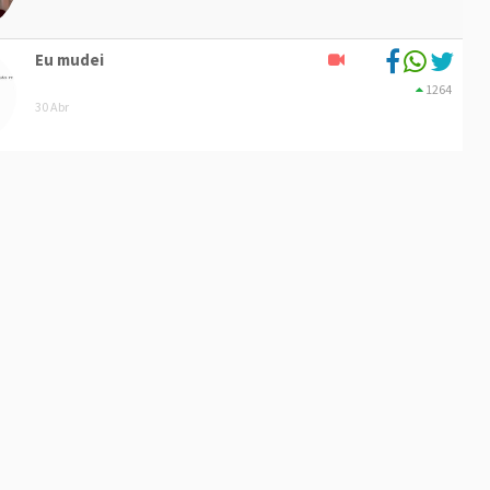
Eu mudei
1264
30 Abr