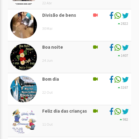
22 Abr
Divisão de bens
2822
30 Mai
Boa noite
1407
24 Jun
Bom dia
3267
22 Out
Feliz dia das crianças
982
11 Out