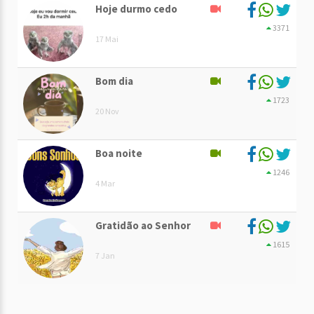
Hoje durmo cedo
3371
17 Mai
Bom dia
1723
20 Nov
Boa noite
1246
4 Mar
Gratidão ao Senhor
1615
7 Jan