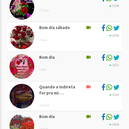
1158
27 Dez
Bom dia sábado
1016
4 Jun
Bom dia
1021
3 Set
Quando a indireta
for pra mi. . .
1263
14 Out
Bom dia
2426
17 Set