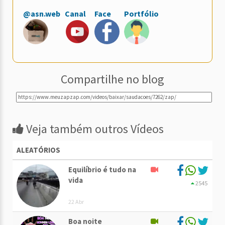
@asn.web
Canal
Face
Portfólio
Compartilhe no blog
Veja também outros Vídeos
ALEATÓRIOS
Equilíbrio é tudo na
vida
2545
22 Abr
Boa noite