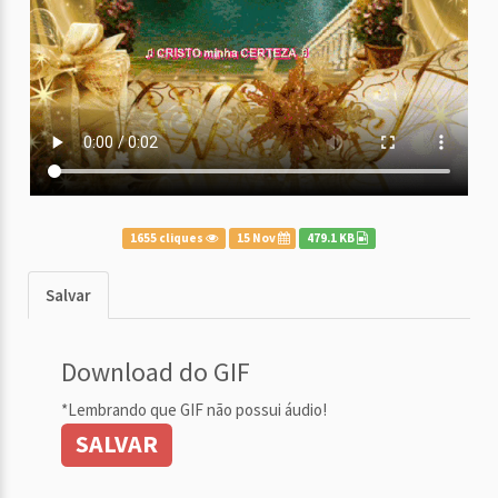
1655 cliques
15 Nov
479.1 KB
Salvar
Download do GIF
*Lembrando que GIF não possui áudio!
SALVAR