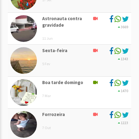
Astronauta contra
gravidade
3669
11 Jun
Sexta-feira
1343
5 Fev
Boa tarde domingo
1470
7 Mar
Forrozeira
1223
7 Out