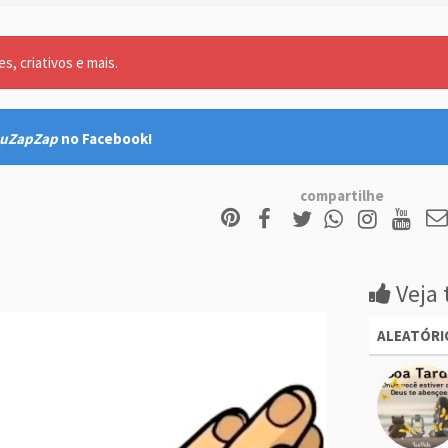
, criativos e mais.
uZapZap
no Facebook!
compartilhe
Veja 
ALEATÓRI