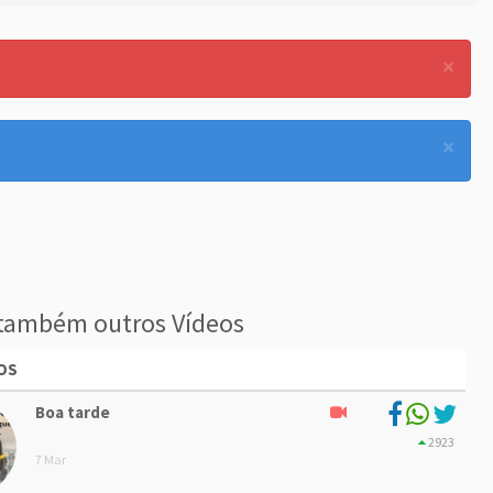
×
×
também outros Vídeos
OS
Boa tarde
2923
7 Mar