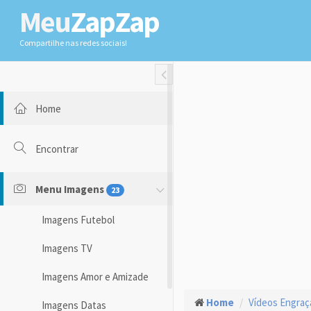
Meu
ZapZap
Compartilhe nas redes sociais!
Toggle Fullwidth
Home
Encontrar
Menu Imagens
23
Imagens Futebol
Imagens TV
Imagens Amor e Amizade
Home
Vídeos Engra
Imagens Datas