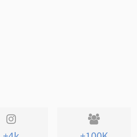
+4k
+100K