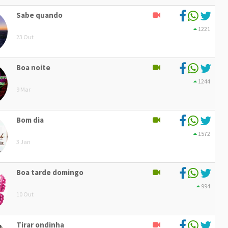
Sabe quando
1221
23 Out
Boa noite
1244
9 Mar
Bom dia
1572
3 Jan
Boa tarde domingo
994
10 Out
Tirar ondinha