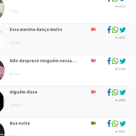
1429
7 Out
Essa menina dança muito
1801
12 Ago
Não despreze ninguém nessa. . .
1200
22 Jun
Alguém disse
1880
14 Ago
Boa noite
1087