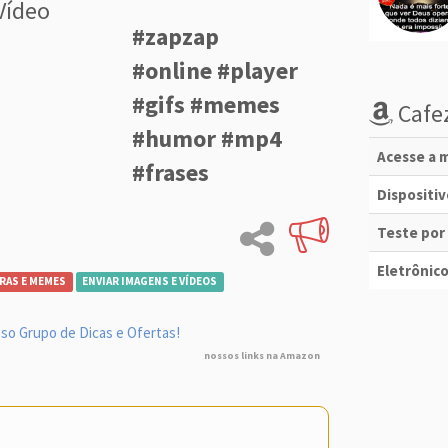
Vídeo
#zapzap
#online #player
#gifs #memes
Cafez
#humor #mp4
Acesse a m
#frases
Dispositi
Teste por
Eletrônico
RAS E MEMES
ENVIAR IMAGENS E VÍDEOS
so Grupo de Dicas e Ofertas!
nossos links na Amazon