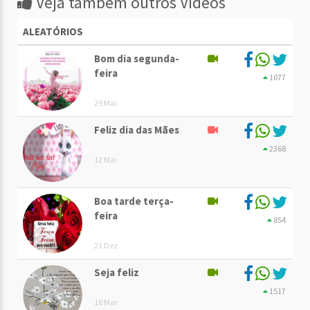
Veja também outros Vídeos
ALEATÓRIOS
Bom dia segunda-
feira
1077
29 Mai
Feliz dia das Mães
2368
12 Mai
Boa tarde terça-
feira
854
21 Dez
Seja feliz
1517
18 Mar