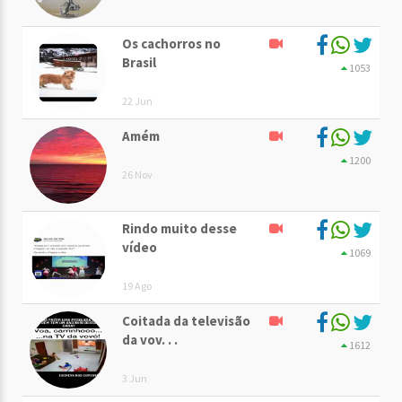
Os cachorros no
Brasil
1053
22 Jun
Amém
1200
26 Nov
Rindo muito desse
vídeo
1069
19 Ago
Coitada da televisão
da vov. . .
1612
3 Jun