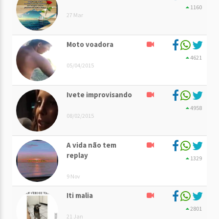
1160
27 Mar
Moto voadora
4621
05/04/2015
Ivete improvisando
4958
08/02/2015
A vida não tem
replay
1329
9 Nov
Iti malia
2801
21 Jan