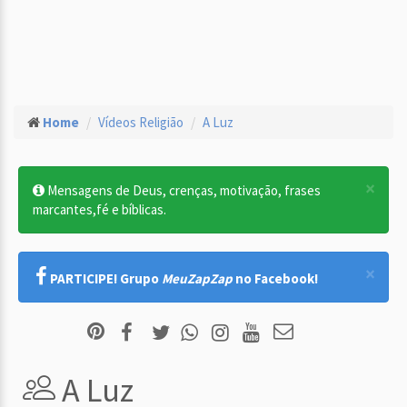
Home
Vídeos Religião
A Luz
×
Mensagens de Deus, crenças, motivação, frases
marcantes,fé e bíblicas.
×
PARTICIPE! Grupo
MeuZapZap
no Facebook!
A Luz