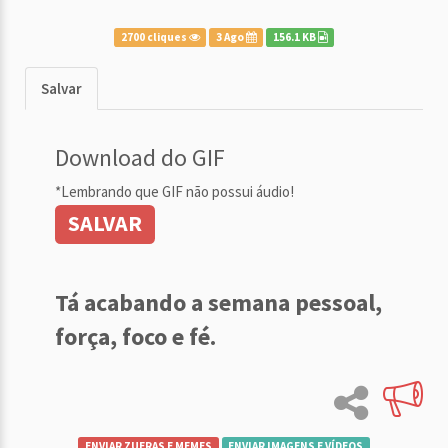
2700 cliques
3 Ago
156.1 KB
Salvar
Download do GIF
*Lembrando que GIF não possui áudio!
SALVAR
Tá acabando a semana pessoal,
força, foco e fé.
ENVIAR ZUERAS E MEMES
ENVIAR IMAGENS E VÍDEOS