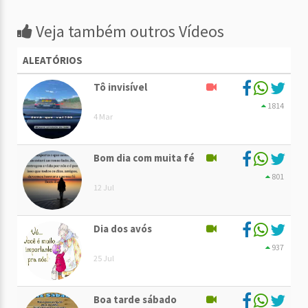
Veja também outros Vídeos
ALEATÓRIOS
Tô invisível
1814
4 Mar
Bom dia com muita fé
801
12 Jul
Dia dos avós
937
25 Jul
Boa tarde sábado