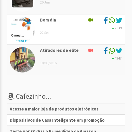
20 Jun
Bom dia
2839
22 Set
Atiradores de elite
4347
10/06/2016
Cafezinho...
Acesse a maior loja de produtos eletrônicos
Dispositivos de Casa Inteligente em promoção
Teste por 30 dias o Prime Vídeo da Amazon