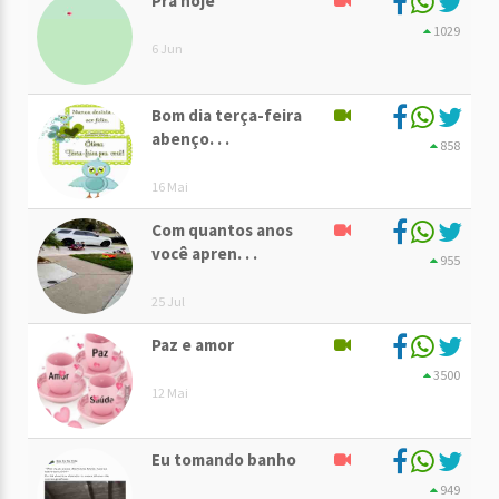
Pra hoje
1029
6 Jun
Bom dia terça-feira
abenço. . .
858
16 Mai
Com quantos anos
você apren. . .
955
25 Jul
Paz e amor
3500
12 Mai
Eu tomando banho
949