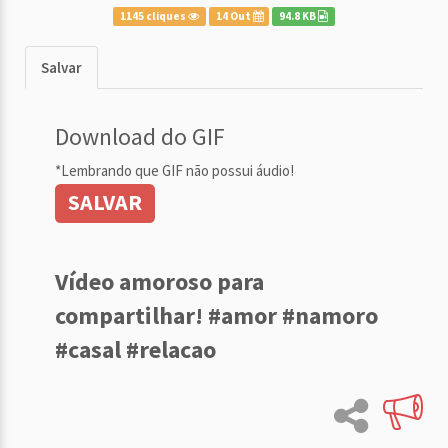
1145 cliques
14 Out
94.8 KB
Salvar
Download do GIF
*Lembrando que GIF não possui áudio!
SALVAR
Vídeo amoroso para
compartilhar! #amor #namoro
#casal #relacao