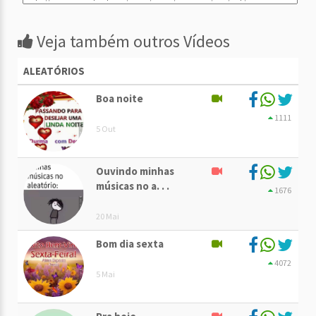
Veja também outros Vídeos
ALEATÓRIOS
Boa noite
1111
5 Out
Ouvindo minhas
músicas no a. . .
1676
20 Mai
Bom dia sexta
4072
5 Mai