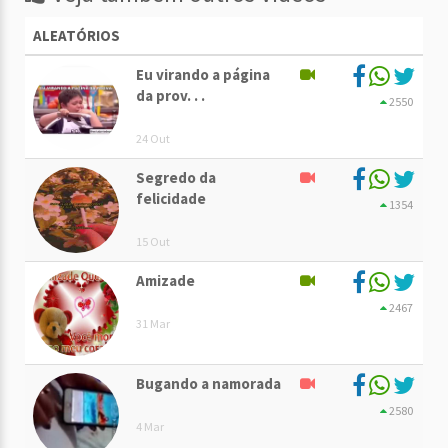
ALEATÓRIOS
Eu virando a página
da prov. . .
2550
24 Out
Segredo da
felicidade
1354
15 Out
Amizade
2467
31 Mar
Bugando a namorada
2580
4 Mar