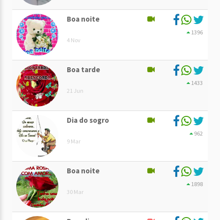
Boa noite
1396
4 Nov
Boa tarde
1433
21 Jun
Dia do sogro
962
9 Mar
Boa noite
1898
30 Mar