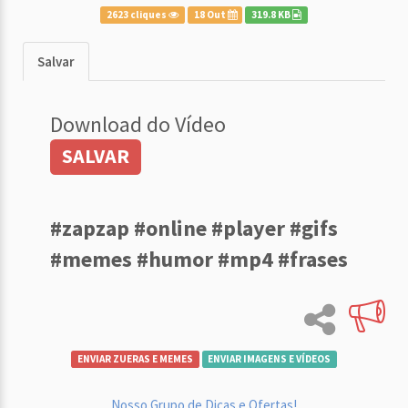
2623 cliques
18 Out
319.8 KB
Salvar
Download do Vídeo
SALVAR
#zapzap #online #player #gifs
#memes #humor #mp4 #frases
ENVIAR ZUERAS E MEMES
ENVIAR IMAGENS E VÍDEOS
Nosso Grupo de Dicas e Ofertas!