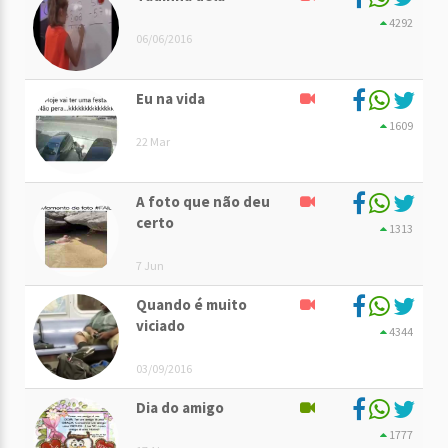
4292
06/06/2016
Eu na vida
1609
22 Mar
A foto que não deu
certo
1313
7 Jun
Quando é muito
viciado
4344
03/09/2016
Dia do amigo
1777