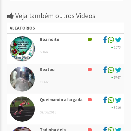
Veja também outros Vídeos
ALEATÓRIOS
Boa noite
1073
6 Jan
Sextou
5767
13 Abr
Queimando a largada
3910
02/06/2016
Tadinha dela