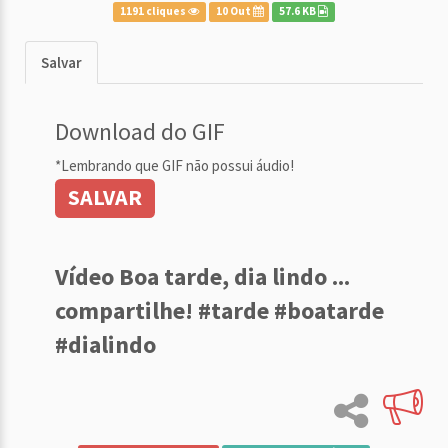
1191 cliques
10 Out
57.6 KB
Salvar
Download do GIF
*Lembrando que GIF não possui áudio!
SALVAR
Vídeo Boa tarde, dia lindo ...
compartilhe! #tarde #boatarde
#dialindo