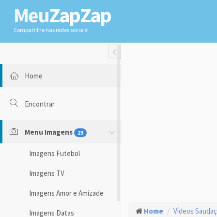
Meu
ZapZap
Compartilhe nas redes sociais!
Toggle Fullwidth
Home
Encontrar
Menu Imagens
23
Imagens Futebol
Imagens TV
Imagens Amor e Amizade
Home
Vídeos Sauda
Imagens Datas