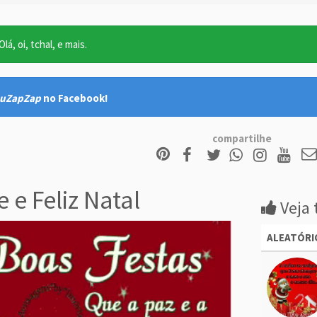
lá, oi, tchal, e mais.
uZapZap
no Facebook!
compartilhe
 e Feliz Natal
Veja 
ALEATÓRI