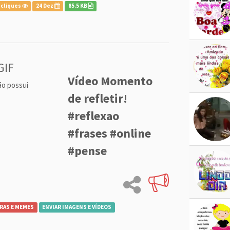
 cliques
24 Dez
85.5 KB
GIF
Vídeo Momento
ão possui
de refletir!
#reflexao
#frases #online
#pense
RAS E MEMES
ENVIAR IMAGENS E VÍDEOS