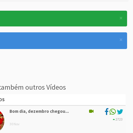
×
×
também outros Vídeos
OS
Bom dia, dezembro chegou...
2723
30 Nov