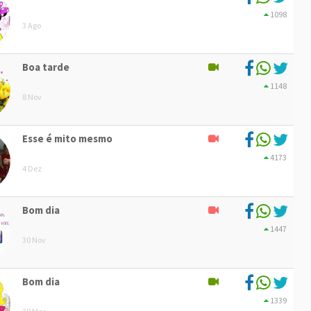
1098
3 Ago
Boa tarde
1148
8 Nov
Esse é mito mesmo
4173
4 Dez
Bom dia
1447
30 Nov
Bom dia
1339