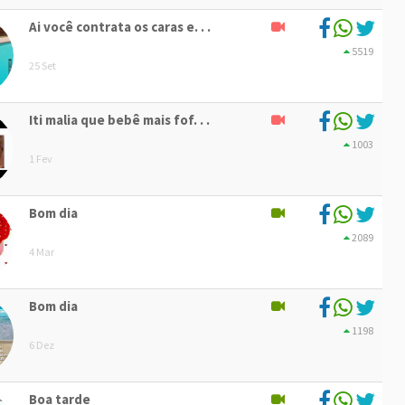
Ai você contrata os caras e. . .
5519
25 Set
Iti malia que bebê mais fof. . .
1003
1 Fev
Bom dia
2089
4 Mar
Bom dia
1198
6 Dez
Boa tarde