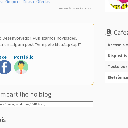
so Grupo de Dicas e Ofertas!
nossos links na Amazon
Cafez
do Desenvolvedor. Publicamos novidades.
ar em algum post "Vim pelo MeuZapZap!"
Acesse a m
Dispositi
ace
Portfólio
Teste por
Eletrônico
mpartilhe no blog
ais