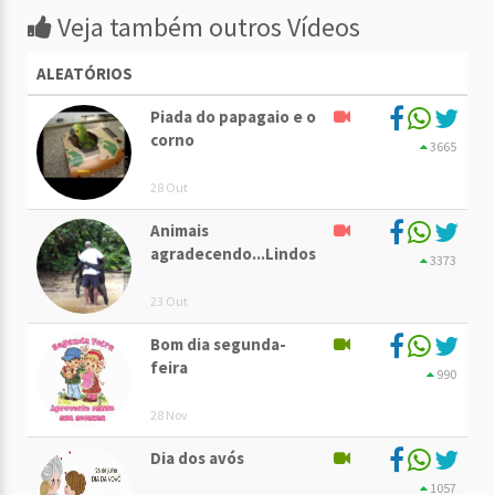
Veja também outros Vídeos
ALEATÓRIOS
Piada do papagaio e o
corno
3665
28 Out
Animais
agradecendo...Lindos
3373
23 Out
Bom dia segunda-
feira
990
28 Nov
Dia dos avós
1057