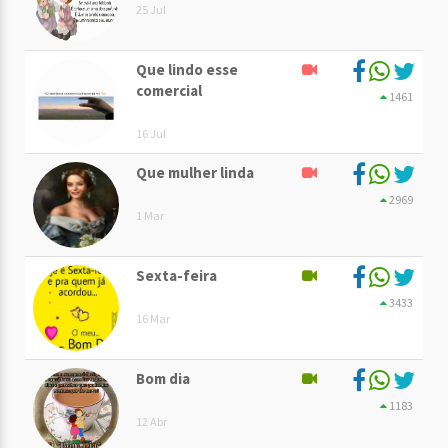
25 Jul
Que lindo esse
comercial
1461
16 Jul
Que mulher linda
2969
1 Mar
Sexta-feira
3433
16 Mar
Bom dia
1183
12 Abr