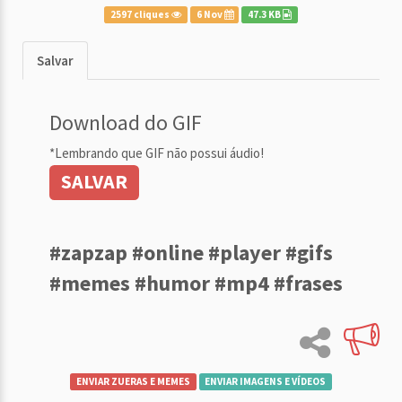
2597 cliques
6 Nov
47.3 KB
Salvar
Download do GIF
*Lembrando que GIF não possui áudio!
SALVAR
#zapzap #online #player #gifs
#memes #humor #mp4 #frases
ENVIAR ZUERAS E MEMES
ENVIAR IMAGENS E VÍDEOS