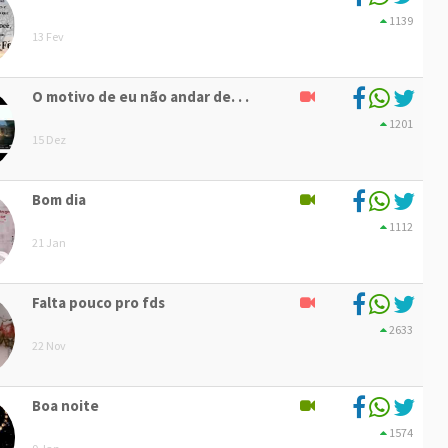
1139
13 Fev
O motivo de eu não andar de. . .
1201
15 Dez
Bom dia
1112
21 Jan
Falta pouco pro fds
2633
22 Nov
Boa noite
1574