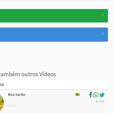
×
×
também outros Vídeos
OS
Boa tarde
1147
25 Fev