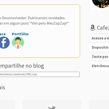
do Desenvolvedor. Publicamos novidades.
ar em algum post "Vim pelo MeuZapZap!"
Cafez
ace
Portfólio
Acesse a m
Dispositi
Teste por
mpartilhe no blog
Eletrônico
ais