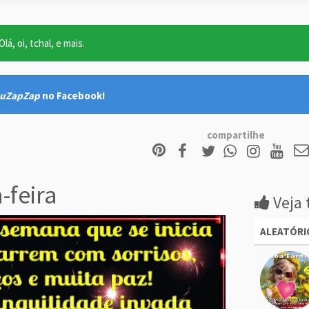
lá, oi, tchal, e mais.
uZapZap
no Facebook!
compartilhe
feira
Veja 
ALEATÓRI