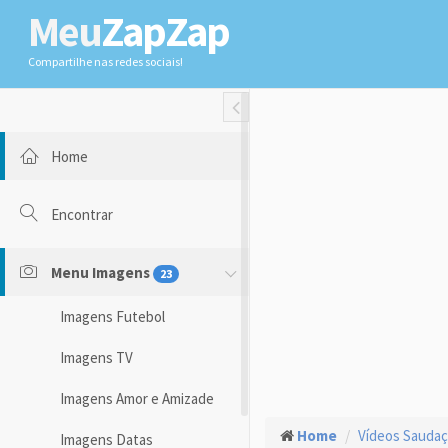
Meu
ZapZap
Compartilhe nas redes sociais!
Toggle Fullwidth
Home
Encontrar
Menu Imagens
23
Imagens Futebol
Imagens TV
Imagens Amor e Amizade
Home
Vídeos Sauda
Imagens Datas