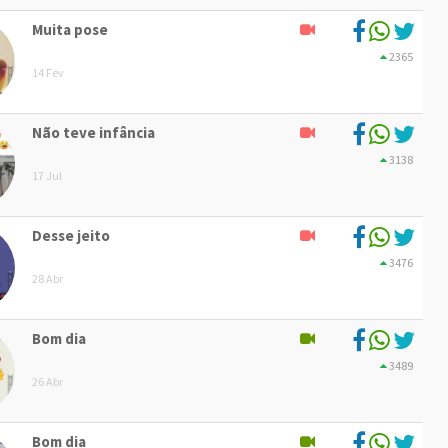
Muita pose
2365
14 Fev
Não teve infância
3138
17 Jul
Desse jeito
3476
28 Abr
Bom dia
3489
26 Abr
Bom dia