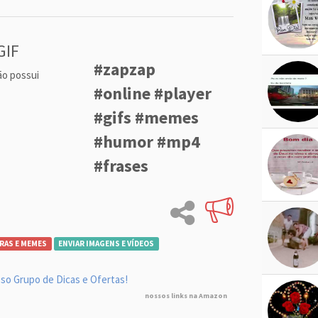
GIF
#zapzap
ão possui
#online #player
#gifs #memes
#humor #mp4
#frases
RAS E MEMES
ENVIAR IMAGENS E VÍDEOS
so Grupo de Dicas e Ofertas!
nossos links na Amazon