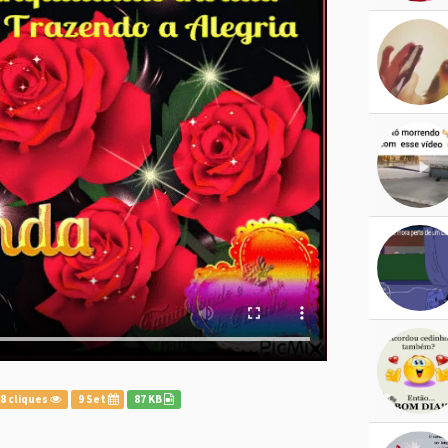
8 cliques
9 Set
87 KB