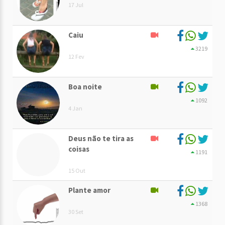
17 Jul
Caiu
3219
12 Fev
Boa noite
1092
4 Jan
Deus não te tira as
coisas
1191
15 Out
Plante amor
1368
30 Set