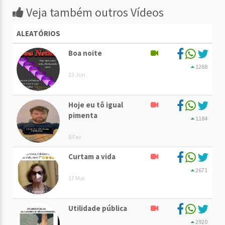
Veja também outros Vídeos
ALEATÓRIOS
Boa noite
1268
23 Jun
Hoje eu tô igual
pimenta
1184
8 Fev
Curtam a vida
2671
17 Mai
Utilidade pública
2920