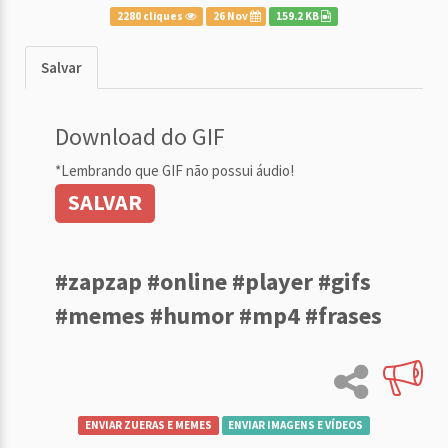
2280 cliques
26 Nov
159.2 KB
Salvar
Download do GIF
*Lembrando que GIF não possui áudio!
SALVAR
#zapzap #online #player #gifs
#memes #humor #mp4 #frases
ENVIAR ZUERAS E MEMES
ENVIAR IMAGENS E VÍDEOS