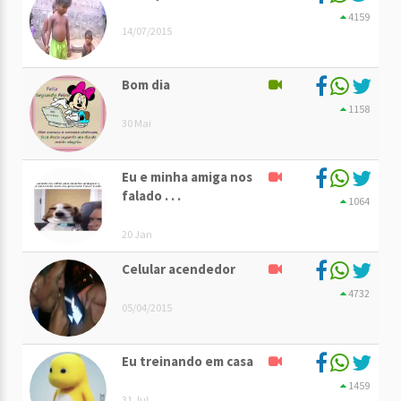
4159
14/07/2015
Bom dia
1158
30 Mai
Eu e minha amiga nos
falado . . .
1064
20 Jan
Celular acendedor
4732
05/04/2015
Eu treinando em casa
1459
31 Jul