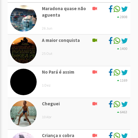
Maradona quase não
aguenta
2808
26 Jun
A maior conquista
1400
25 Out
No Pará é assim
1169
1 Dez
Cheguei
6463
10 Abr
Criança x cobra