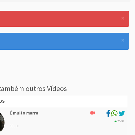
×
×
também outros Vídeos
OS
É muito marra
2591
30 Jul