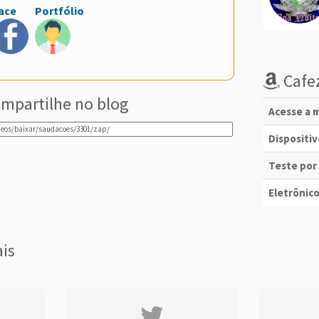
ace
Portfólio
Cafez
mpartilhe no blog
Acesse a m
Dispositi
Teste por
Eletrônico
ais