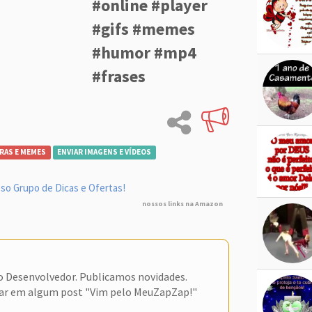
#online #player
#gifs #memes
#humor #mp4
#frases
RAS E MEMES
ENVIAR IMAGENS E VÍDEOS
so Grupo de Dicas e Ofertas!
nossos links na Amazon
do Desenvolvedor. Publicamos novidades.
ar em algum post "Vim pelo MeuZapZap!"