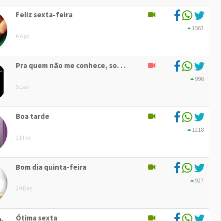
Feliz sexta-feira
1563
6 Ago
Pra quem não me conhece, so. . .
998
5 Jan
Boa tarde
1218
21 Fev
Bom dia quinta-feira
927
29 Dez
Ótima sexta