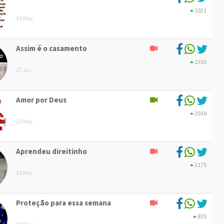
1021
10 Mar
Assim é o casamento
2203
27 Jul
Amor por Deus
2038
20 Nov
Aprendeu direitinho
2175
15 Nov
Proteção para essa semana
835