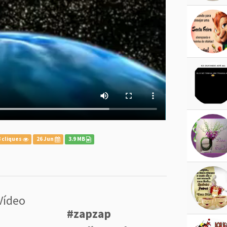
 cliques
26 Jun
3.9 MB
Vídeo
#zapzap