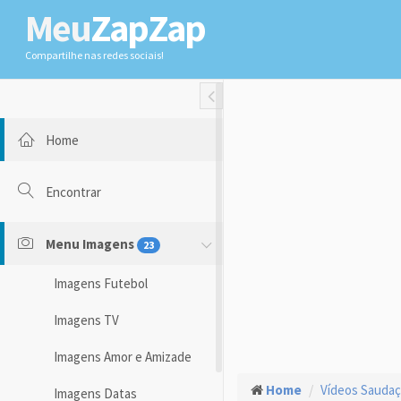
Meu
ZapZap
Compartilhe nas redes sociais!
Toggle Fullwidth
Home
Encontrar
Menu Imagens
23
Imagens Futebol
Imagens TV
Imagens Amor e Amizade
Home
Vídeos Sauda
Imagens Datas