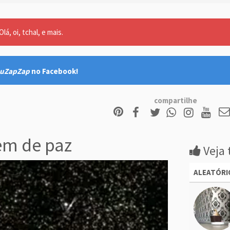
lá, oi, tchal, e mais.
uZapZap
no Facebook!
compartilhe
m de paz
Veja 
ALEATÓRI