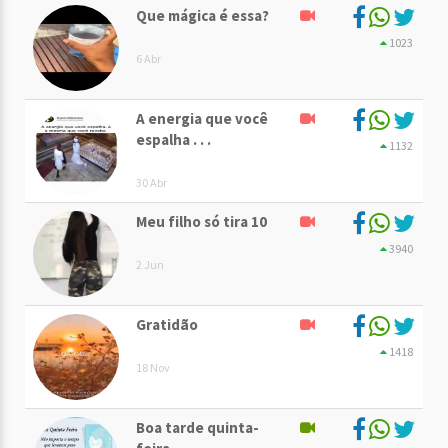
Que mágica é essa?
1023
6 Abr
A energia que você
espalha . . .
1132
30 Abr
Meu filho só tira 10
3940
2 Jun
Gratidão
1418
18 Nov
Boa tarde quinta-