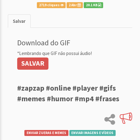
2719 cliques
2 Abr
20.1 KB
Salvar
Download do GIF
*Lembrando que GIF não possui áudio!
SALVAR
#zapzap #online #player #gifs
#memes #humor #mp4 #frases
ENVIAR ZUERAS E MEMES
ENVIAR IMAGENS E VÍDEOS