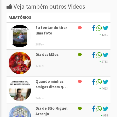
Veja também outros Vídeos
ALEATÓRIOS
Eu tentando tirar
uma foto
1251
28 Fev
Dia das Mães
2753
12 Mai
Quando minhas
amigas dizem q. . .
4623
24 Mai
Dia de São Miguel
Arcanjo
998