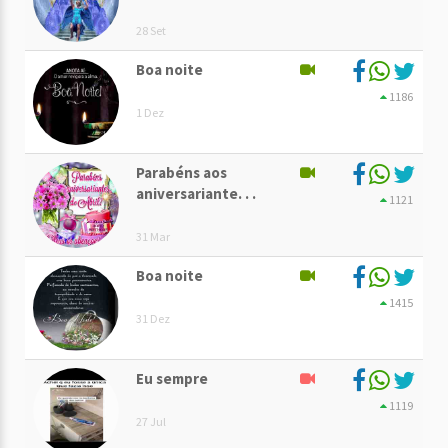
28 Set
Boa noite
1186
1 Dez
Parabéns aos
aniversariante. . .
1121
31 Mar
Boa noite
1415
31 Dez
Eu sempre
1119
27 Jul