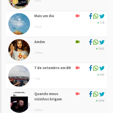
4 Dez
Mais um dia
778
3 Out
Amém
5365
15 Mar
7 de setembro em BR
928
7 Set
Quando meus
vizinhos brigam
3058
19 Mai