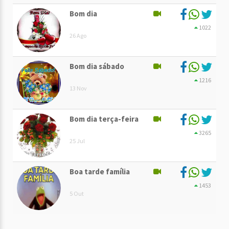
Bom dia
1022
26 Ago
Bom dia sábado
1216
13 Nov
Bom dia terça-feira
3265
25 Jul
Boa tarde família
1453
5 Out