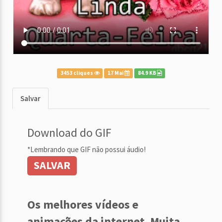
3453 cliques
17 Mai
84.9 KB
Salvar
Download do GIF
*Lembrando que GIF não possui áudio!
SALVAR
Os melhores vídeos e
animações da internet. Muita