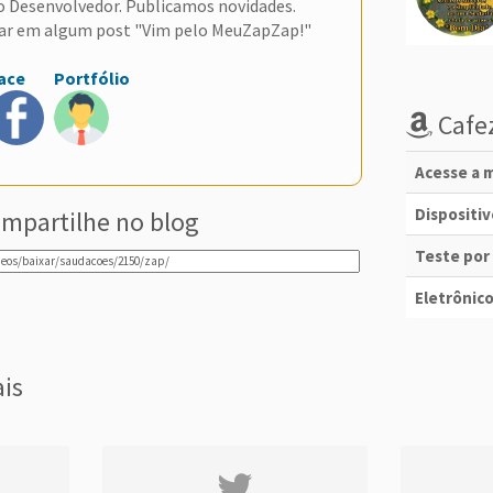
do Desenvolvedor. Publicamos novidades.
ar em algum post "Vim pelo MeuZapZap!"
ace
Portfólio
Cafez
Acesse a m
Dispositi
mpartilhe no blog
Teste por
Eletrônico
ais