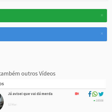
×
×
também outros Vídeos
OS
Já avisei que vai dá merda
18508
12 Mar