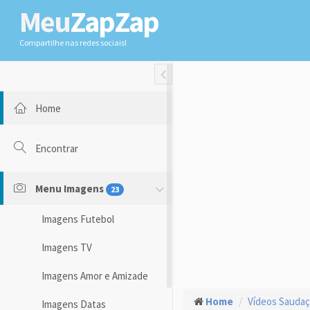
Meu
ZapZap
Compartilhe nas redes sociais!
Toggle Fullwidth
Home
Encontrar
Menu Imagens
23
Imagens Futebol
Imagens TV
Imagens Amor e Amizade
Home
Vídeos Sauda
Imagens Datas