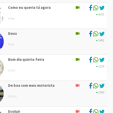
Como eu queria tá agora
4201
4 Ago
Deus
2482
9 Set
Bom dia quinta-feira
1130
2 Dez
De boa com meu motorista
2560
10 Dez
Evoluir