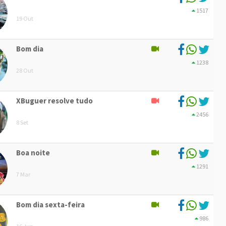
1517
19 Out
Bom dia
1238
28 Out
XBuguer resolve tudo
2456
8 Set
Boa noite
1291
7 Mar
Bom dia sexta-feira
986