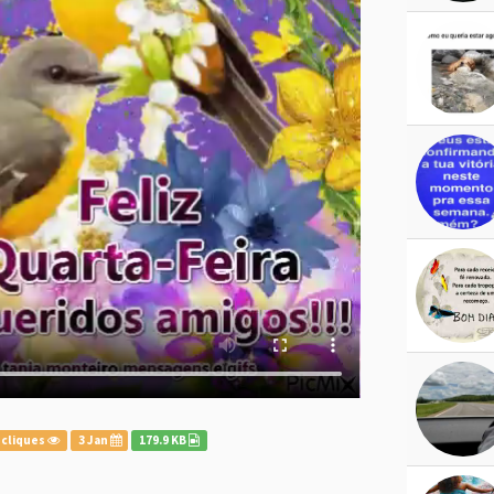
 cliques
3 Jan
179.9 KB