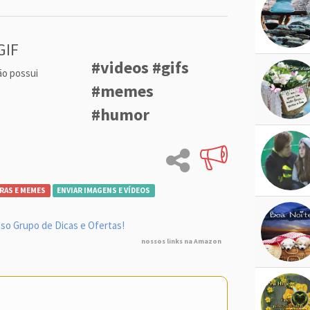
GIF
#videos #gifs
ão possui
#memes
#humor
RAS E MEMES
ENVIAR IMAGENS E VÍDEOS
so Grupo de Dicas e Ofertas!
nossos links na Amazon