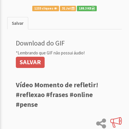
1233 cliques
31 Jul
188.3 KB
Salvar
Download do GIF
*Lembrando que GIF não possui áudio!
SALVAR
Vídeo Momento de refletir!
#reflexao #frases #online
#pense