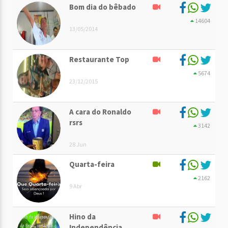
Bom dia do bêbado
14604
13/05/2014
Restaurante Top
5674
23/12/2015
A cara do Ronaldo
rsrs
3142
28 Jun
Quarta-feira
2162
9 Abr
Hino da
Independência