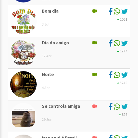
Bom dia
1051
3 Jul
Dia do amigo
1777
17 Abr
Noite
3249
4 Abr
Se controla amiga
898
29 Jun
Isso aqui é Brasil