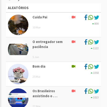
ALEATÓRIOS
Cuida Pai
800
10 Mar
O entregador sem
paciência
1122
5 Jan
Bom dia
1058
25 Mai
Os Brasileiros
assistindo o . . .
1023
22 Nov