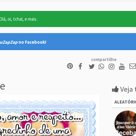
lá, oi, tchal, e mais.
uZapZap
no Facebook!
compartilhe
e
Veja 
ALEATÓRI