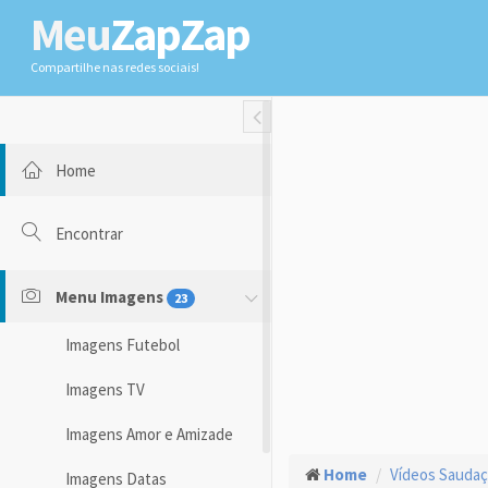
Meu
ZapZap
Compartilhe nas redes sociais!
Toggle Fullwidth
Home
Encontrar
Menu Imagens
23
Imagens Futebol
Imagens TV
Imagens Amor e Amizade
Home
Vídeos Sauda
Imagens Datas