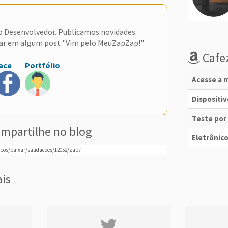
do Desenvolvedor. Publicamos novidades.
ar em algum post "Vim pelo MeuZapZap!"
Cafez
ace
Portfólio
Acesse a m
Dispositi
Teste por
mpartilhe no blog
Eletrônico
ais