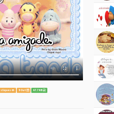
 cliques
9 Out
67.7 KB