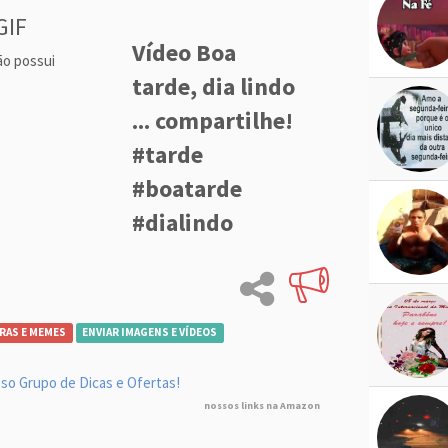
GIF
Vídeo Boa
ão possui
tarde, dia lindo
... compartilhe!
#tarde
#boatarde
#dialindo
RAS E MEMES
ENVIAR IMAGENS E VÍDEOS
so Grupo de Dicas e Ofertas!
nossos links na Amazon