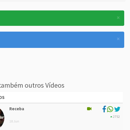
×
×
também outros Vídeos
OS
Receba
2752
18 Jun