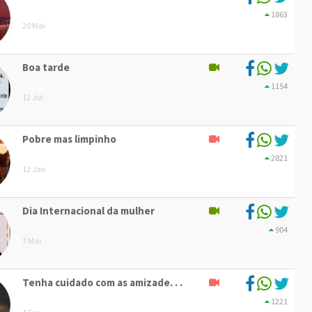
1863
20 Mai
Boa tarde
1154
12 Jul
Pobre mas limpinho
2821
12 Jan
Dia Internacional da mulher
904
7 Mar
Tenha cuidado com as amizade. . .
1221