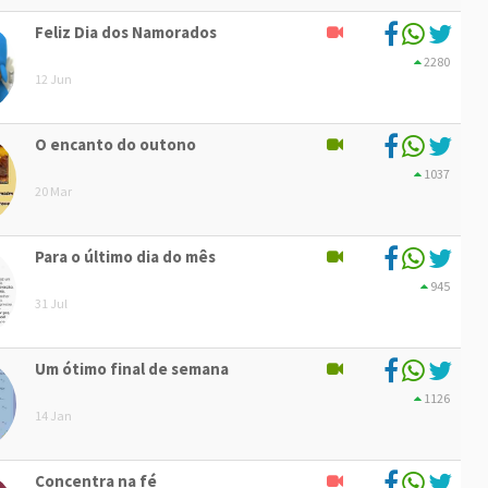
Feliz Dia dos Namorados
2280
12 Jun
O encanto do outono
1037
20 Mar
Para o último dia do mês
945
31 Jul
Um ótimo final de semana
1126
14 Jan
Concentra na fé