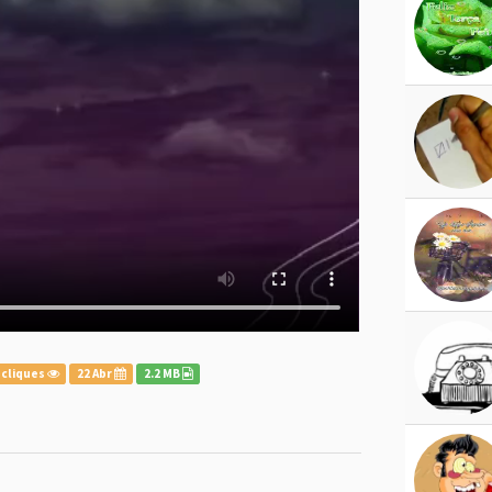
 cliques
22 Abr
2.2 MB