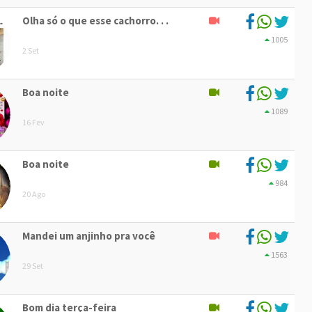
Olha só o que esse cachorro. . .
1005
2 Set
Boa noite
1089
16 Fev
Boa noite
984
20 Ago
Mandei um anjinho pra você
1563
29 Set
Bom dia terça-feira