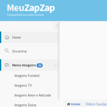
Meu
ZapZap
Compartilhe nas redes sociais!
Toggle Fullwidth
Home
Encontrar
Menu Imagens
23
Imagens Futebol
Imagens TV
Imagens Amor e Amizade
Home
Vídeos Sauda
Imagens Datas