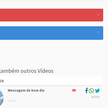
×
×
também outros Vídeos
OS
Mensagem de bom dia
5503
20 Dez