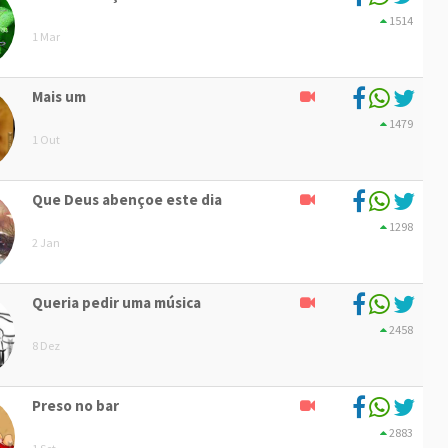
1514
1 Mar
Mais um
1479
1 Out
Que Deus abençoe este dia
1298
2 Jan
Queria pedir uma música
2458
8 Dez
Preso no bar
2883