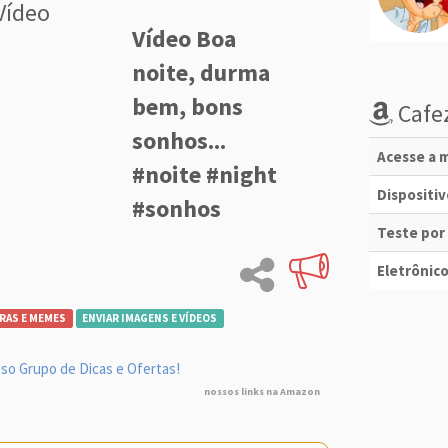
Vídeo
Vídeo Boa
noite, durma
bem, bons
Cafez
sonhos...
Acesse a m
#noite #night
Dispositi
#sonhos
Teste por
Eletrônico
RAS E MEMES
ENVIAR IMAGENS E VÍDEOS
so Grupo de Dicas e Ofertas!
nossos links na Amazon