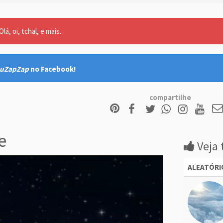
lá, oi, tchal, e mais.
uZapZap
no Facebook!
compartilhe
e
Veja 
ALEATÓRI