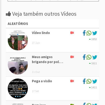
Veja também outros Vídeos
ALEATÓRIOS
Vídeo lindo
1853
27 Jan
Meus amigos
brigando por pol. . .
1611
11 Out
Pega a visão
1411
17 Set