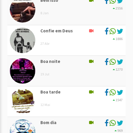
Bem isso
2556
8 Jan
Confie em Deus
1886
27 Abr
Boa noite
1270
19 Jul
Boa tarde
1547
12 Mai
Bom dia
969