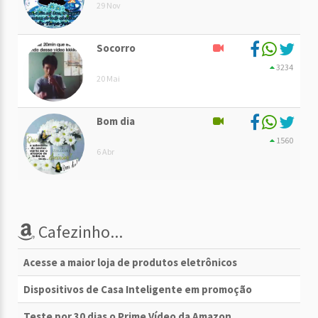
29 Nov
Socorro
3234
20 Mai
Bom dia
1560
6 Abr
Cafezinho...
Acesse a maior loja de produtos eletrônicos
Dispositivos de Casa Inteligente em promoção
Teste por 30 dias o Prime Vídeo da Amazon