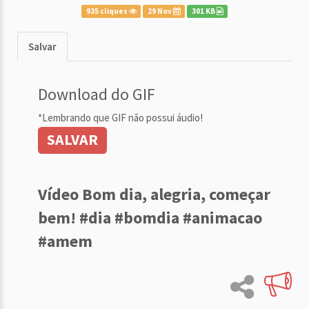
935 cliques
29 Nov
301 KB
Salvar
Download do GIF
*Lembrando que GIF não possui áudio!
SALVAR
Vídeo Bom dia, alegria, começar
bem! #dia #bomdia #animacao
#amem