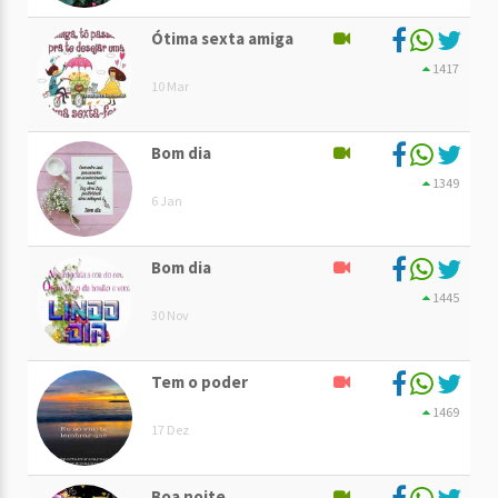
Ótima sexta amiga
1417
10 Mar
Bom dia
1349
6 Jan
Bom dia
1445
30 Nov
Tem o poder
1469
17 Dez
Boa noite