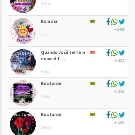
22 Dez
Bom dia
2465
1 Jan
Quando você tem um
nome dif. . .
1027
9 Mai
Boa tarde
1392
4 Dez
Boa tarde
1259
29 Abr