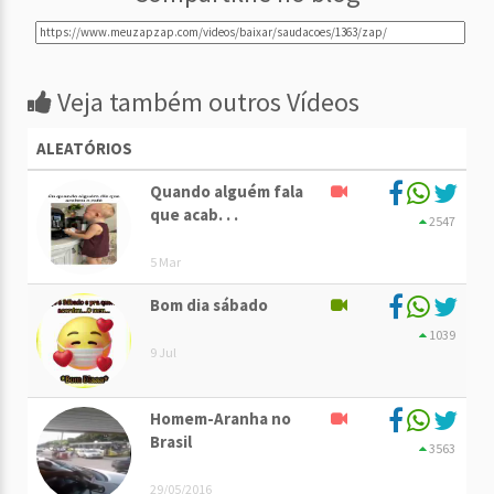
Veja também outros Vídeos
ALEATÓRIOS
Quando alguém fala
que acab. . .
2547
5 Mar
Bom dia sábado
1039
9 Jul
Homem-Aranha no
Brasil
3563
29/05/2016