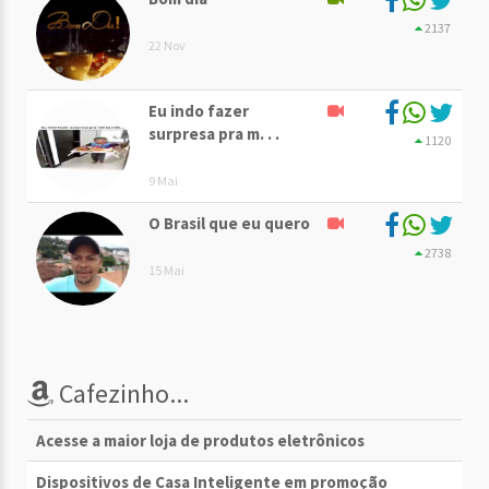
2137
22 Nov
Eu indo fazer
surpresa pra m. . .
1120
9 Mai
O Brasil que eu quero
2738
15 Mai
Cafezinho...
Acesse a maior loja de produtos eletrônicos
Dispositivos de Casa Inteligente em promoção