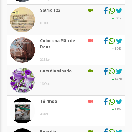
Salmo 122
6314
8 Out
Coloca na Mão de
Deus
1043
21 Mar
Bom dia sábado
1420
16 Out
Tô rindo
1194
4 Mai
Bom dia