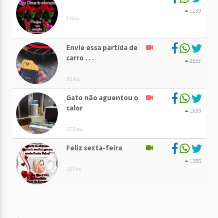
1139
7 Nov
Envie essa partida de
carro . . .
2653
30 Abr
Gato não aguentou o
calor
1339
27 Dez
Feliz sexta-feira
1085
10 Fev