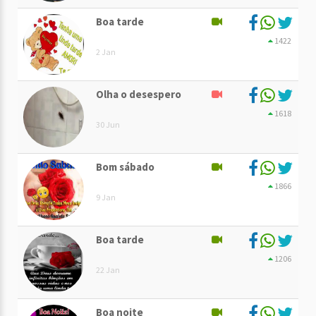
Boa tarde
1422
2 Jan
Olha o desespero
1618
30 Jun
Bom sábado
1866
9 Jan
Boa tarde
1206
22 Jan
Boa noite