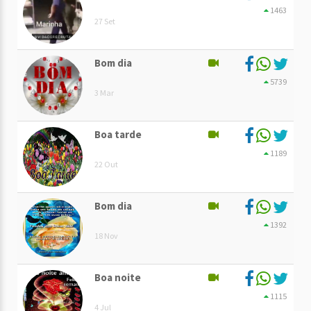
1463
27 Set
Bom dia
5739
3 Mar
Boa tarde
1189
22 Out
Bom dia
1392
18 Nov
Boa noite
1115
4 Jul