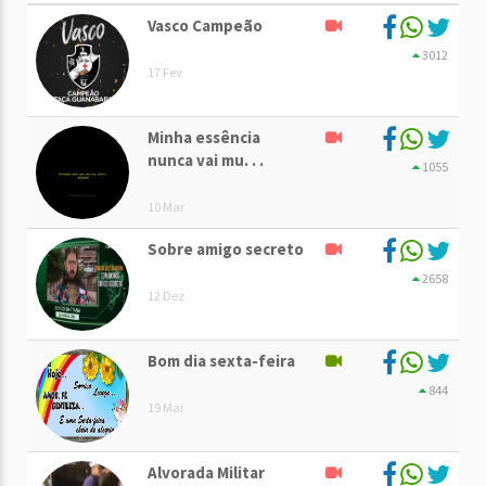
Vasco Campeão
3012
17 Fev
Minha essência
nunca vai mu. . .
1055
10 Mar
Sobre amigo secreto
2658
12 Dez
Bom dia sexta-feira
844
19 Mai
Alvorada Militar