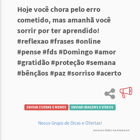
Hoje você chora pelo erro
cometido, mas amanhã você
sorrir por ter aprendido!
#reflexao #frases #online
#pense #fds #Domingo #amor
#gratidão #proteção #semana
#bênçãos #paz #sorriso #acerto
ENVIAR ZUERAS E MEMES
ENVIAR IMAGENS E VÍDEOS
Nosso Grupo de Dicas e Ofertas!
nossos links na Amazon