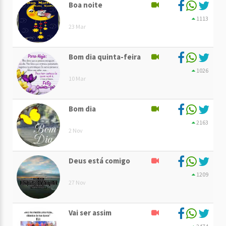
Boa noite
1113
23 Mar
Bom dia quinta-feira
1026
10 Mar
Bom dia
2163
2 Nov
Deus está comigo
1209
27 Nov
Vai ser assim