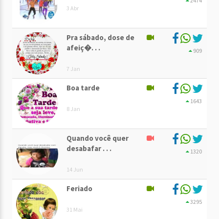
2474
3 Abr
Pra sábado, dose de
afeiç�. . .
909
7 Jan
Boa tarde
1643
8 Jan
Quando você quer
desabafar . . .
1320
14 Jun
Feriado
3295
31 Mai