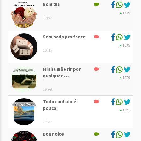
Bom dia
1399
3 Nov
Sem nada pra fazer
1635
10 Mai
Minha mãe rir por
qualquer . . .
1079
29 Set
Todo cuidado é
pouco
1321
2 Mar
Boa noite