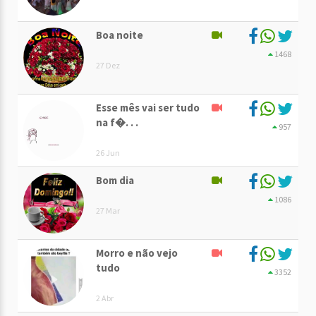
Boa noite
1468
27 Dez
Esse mês vai ser tudo
na f�. . .
957
26 Jun
Bom dia
1086
27 Mar
Morro e não vejo
tudo
3352
2 Abr