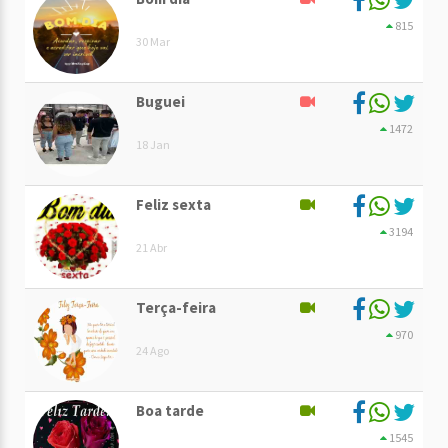
815
30 Mar
Buguei
1472
18 Jan
Feliz sexta
3194
21 Abr
Terça-feira
970
24 Ago
Boa tarde
1545