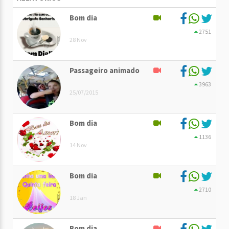
Bom dia
2751
28 Nov
Passageiro animado
3963
25/07/2015
Bom dia
1136
14 Nov
Bom dia
2710
18 Jan
Bom dia