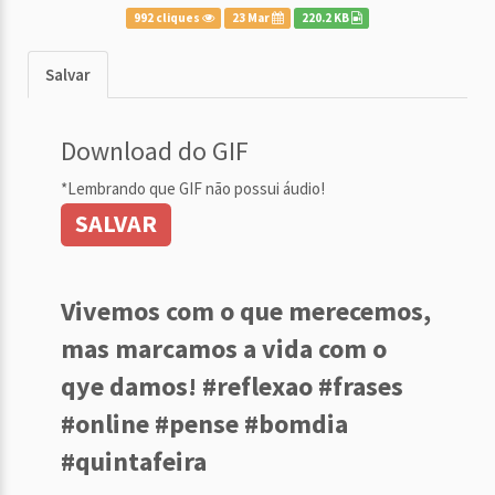
992 cliques
23 Mar
220.2 KB
Salvar
Download do GIF
*Lembrando que GIF não possui áudio!
SALVAR
Vivemos com o que merecemos,
mas marcamos a vida com o
qye damos! #reflexao #frases
#online #pense #bomdia
#quintafeira