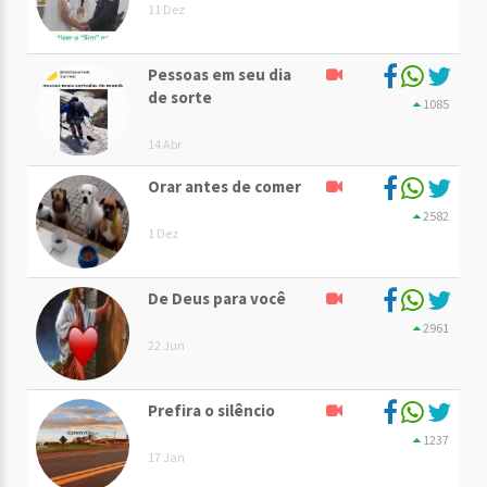
11 Dez
Pessoas em seu dia
de sorte
1085
14 Abr
Orar antes de comer
2582
1 Dez
De Deus para você
2961
22 Jun
Prefira o silêncio
1237
17 Jan