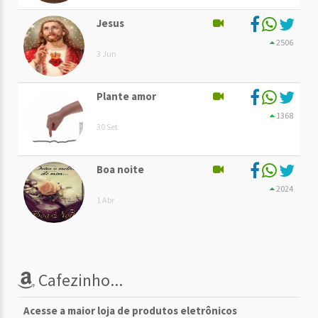
Jesus
2506
3 Jun
Plante amor
1368
30 Set
Boa noite
2024
1 Abr
Cafezinho...
Acesse a maior loja de produtos eletrônicos