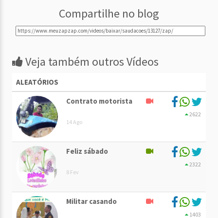
Compartilhe no blog
Veja também outros Vídeos
ALEATÓRIOS
Contrato motorista
2622
14 Ago
Feliz sábado
2322
8 Fev
Militar casando
1403