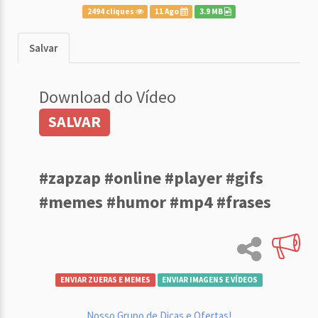
2494 cliques
11 Ago
3.9 MB
Salvar
Download do Vídeo
SALVAR
#zapzap #online #player #gifs
#memes #humor #mp4 #frases
ENVIAR ZUERAS E MEMES
ENVIAR IMAGENS E VÍDEOS
Nosso Grupo de Dicas e Ofertas!