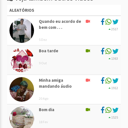
ALEATÓRIOS
Quando eu acordo de
bem com . . .
2517
5 Dez
Boa tarde
1363
9 Out
Minha amiga
mandando áudio
1912
20 Ago
Bom dia
1525
18 Fev