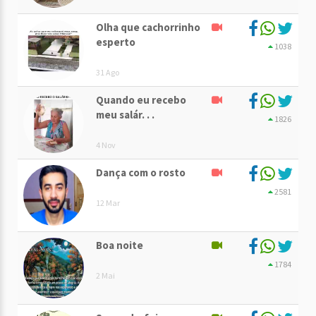
Olha que cachorrinho
esperto
1038
31 Ago
Quando eu recebo
meu salár. . .
1826
4 Nov
Dança com o rosto
2581
12 Mar
Boa noite
1784
2 Mai