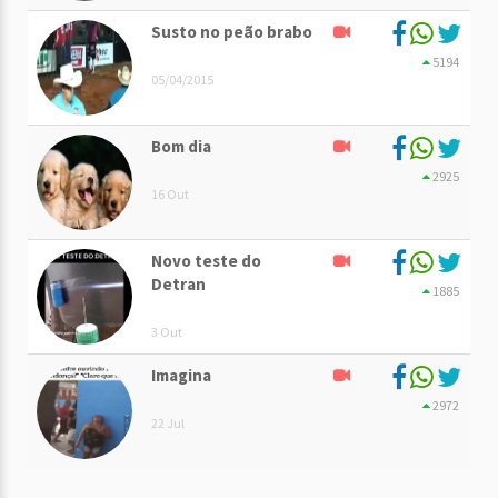
Susto no peão brabo
5194
05/04/2015
Bom dia
2925
16 Out
Novo teste do
Detran
1885
3 Out
Imagina
2972
22 Jul