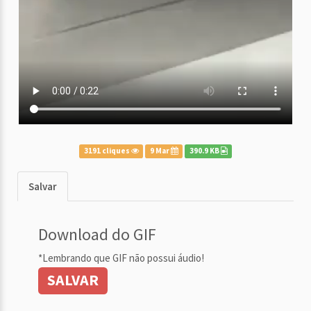
3191 cliques
9 Mar
390.9 KB
Salvar
Download do GIF
*Lembrando que GIF não possui áudio!
SALVAR