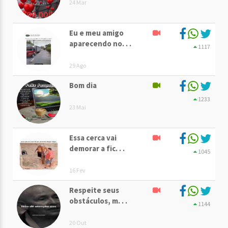
24 Mar
Eu e meu amigo
aparecendo no. . .
1117
29 Ago
Bom dia
1233
23 Mai
Essa cerca vai
demorar a fic. . .
1045
16 Fev
Respeite seus
obstáculos, m. . .
1144
20 Out