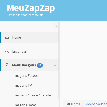
Meu
ZapZap
Compartilhe nas redes sociais!
Toggle Fullwidth
Home
Encontrar
Menu Imagens
23
Imagens Futebol
Imagens TV
Imagens Amor e Amizade
Home
Vídeos Sauda
Imagens Datas