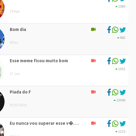
1085
19 Ago
Bom dia
882
8 Dez
Esse meme ficou muito bom
1051
27 Jan
Piada do F
13046
07/07/2015
Eu nunca vou superar esse v�. . .
1215