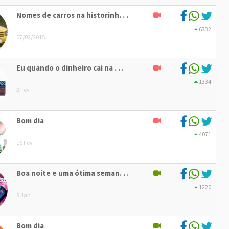
Nomes de carros na historinh. . .
6332
07/02/2015
Eu quando o dinheiro cai na . . .
1334
2 Fev
Bom dia
4071
16 Fev
Boa noite e uma ótima seman. . .
1220
9 Jan
Bom dia