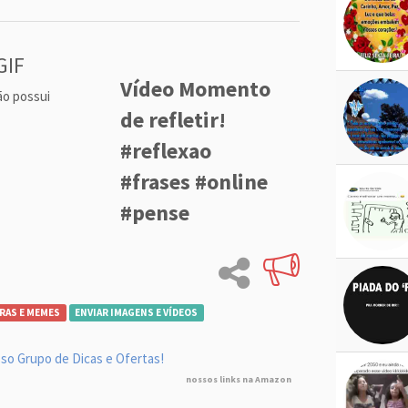
GIF
Vídeo Momento
ão possui
de refletir!
#reflexao
#frases #online
#pense
RAS E MEMES
ENVIAR IMAGENS E VÍDEOS
so Grupo de Dicas e Ofertas!
nossos links na Amazon