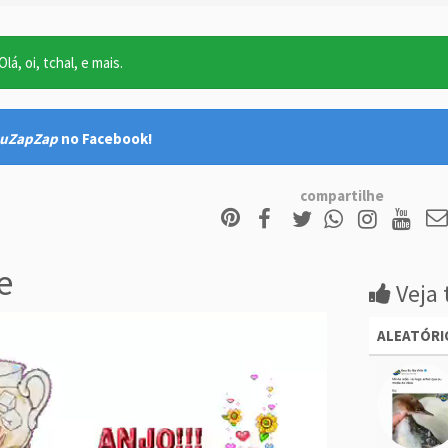
lá, oi, tchal, e mais.
uZapZap
no Facebook!
compartilhe
e
Veja 
ALEATÓRI