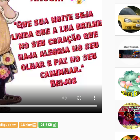
cliques
18 Nov
21.6 KB