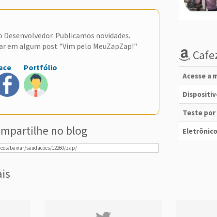
do Desenvolvedor. Publicamos novidades.
ar em algum post "Vim pelo MeuZapZap!"
Cafez
ace
Portfólio
Acesse a m
Dispositi
Teste por
mpartilhe no blog
Eletrônico
ais