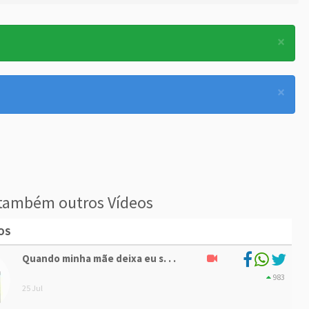
×
×
também outros Vídeos
OS
Quando minha mãe deixa eu s. . .
983
25 Jul