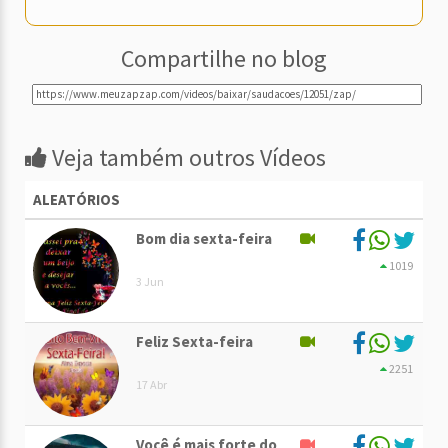
Compartilhe no blog
Veja também outros Vídeos
ALEATÓRIOS
Bom dia sexta-feira
1019
3 Jun
Feliz Sexta-feira
2251
17 Abr
Você é mais forte do