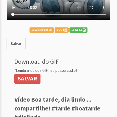
1303 cliques
9 Out
134.8 KB
Salvar
Download do GIF
*Lembrando que GIF não possui áudio!
SALVAR
Vídeo Boa tarde, dia lindo ...
compartilhe! #tarde #boatarde