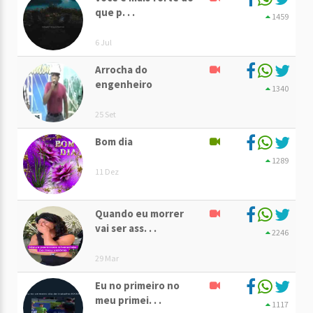
que p. . .
1459
6 Jul
Arrocha do
engenheiro
1340
25 Set
Bom dia
1289
11 Dez
Quando eu morrer
vai ser ass. . .
2246
29 Mar
Eu no primeiro no
meu primei. . .
1117