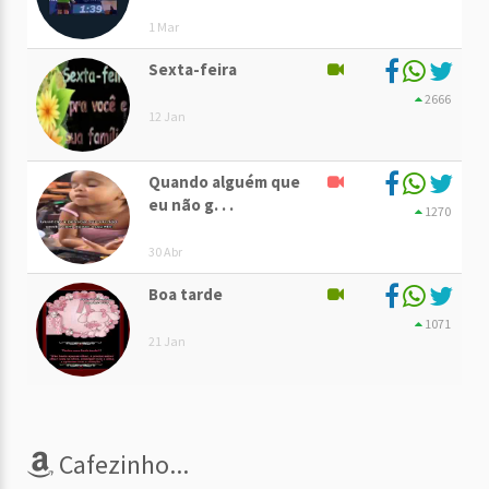
1 Mar
Sexta-feira
2666
12 Jan
Quando alguém que
eu não g. . .
1270
30 Abr
Boa tarde
1071
21 Jan
Cafezinho...