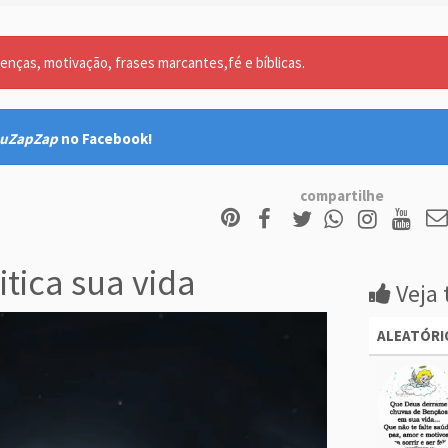
nças, motivação, frases marcantes,fé e bíblicas.
uZapZap
no Facebook!
compartilhe
tica sua vida
Veja 
ALEATÓRI