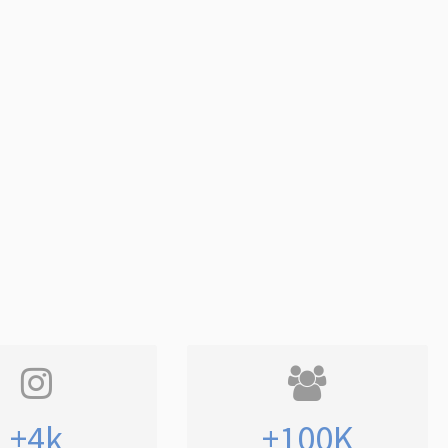
+4k
+100K