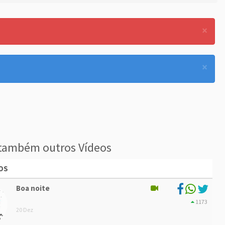
×
×
também outros Vídeos
OS
Boa noite
1173
20 Dez