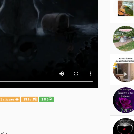
1 cliques
28 Jul
2 MB