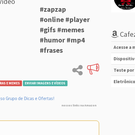
Vídeo
#zapzap
#online #player
#gifs #memes
Cafez
#humor #mp4
Acesse a m
#frases
Dispositi
Teste por
Eletrônico
RAS E MEMES
ENVIAR IMAGENS E VÍDEOS
so Grupo de Dicas e Ofertas!
nossos links na Amazon