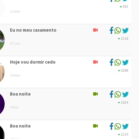
953
11 Mar
Eu no meu casamento
1318
25 Jun
Hoje vou dormir cedo
5288
19 Mar
Boa noite
1024
5 Mar
Boa noite
1219