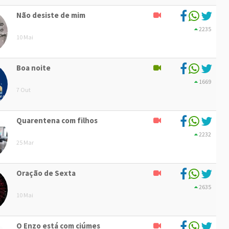
Não desiste de mim
2235
10 Mai
Boa noite
1669
7 Out
Quarentena com filhos
2232
25 Mar
Oração de Sexta
2635
10 Mai
O Enzo está com ciúmes