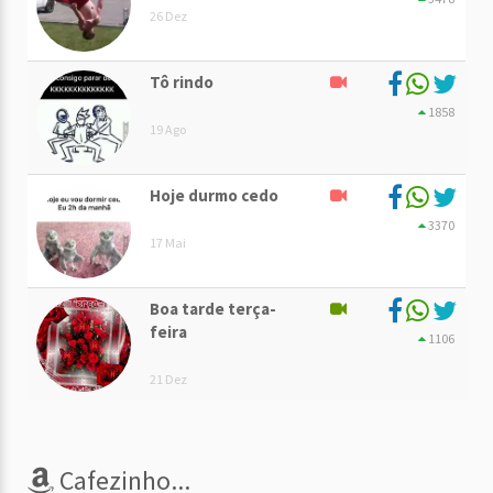
26 Dez
Tô rindo
1858
19 Ago
Hoje durmo cedo
3370
17 Mai
Boa tarde terça-
feira
1106
21 Dez
Cafezinho...