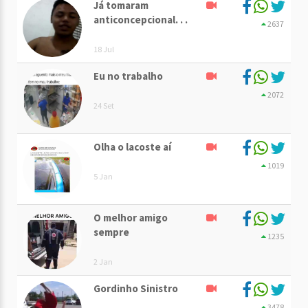
Já tomaram
anticoncepcional. . .
2637
18 Jul
Eu no trabalho
2072
24 Set
Olha o lacoste aí
1019
5 Jan
O melhor amigo
sempre
1235
2 Jan
Gordinho Sinistro
3478