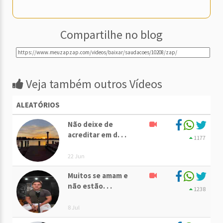
Compartilhe no blog
Veja também outros Vídeos
ALEATÓRIOS
Não deixe de
acreditar em d. . .
1177
22 Jun
Muitos se amam e
não estão. . .
1238
8 Jul