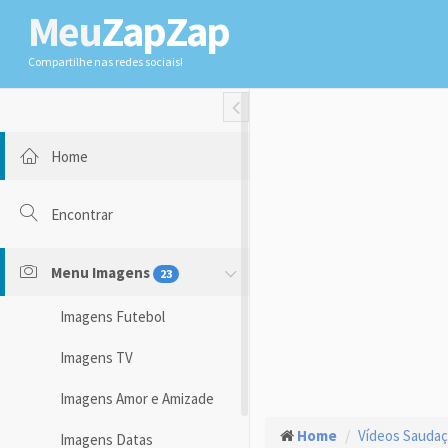
Meu
ZapZap
Compartilhe nas redes sociais!
Toggle Fullwidth
Home
Encontrar
Menu Imagens
23
Imagens Futebol
Imagens TV
Imagens Amor e Amizade
Home
Vídeos Sauda
Imagens Datas