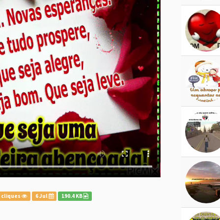
 cliques
6 Jul
190.4 KB