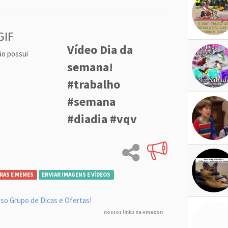
GIF
Vídeo Dia da
ão possui
semana!
#trabalho
#semana
#diadia #vqv
RAS E MEMES
ENVIAR IMAGENS E VÍDEOS
so Grupo de Dicas e Ofertas!
nossos links na Amazon