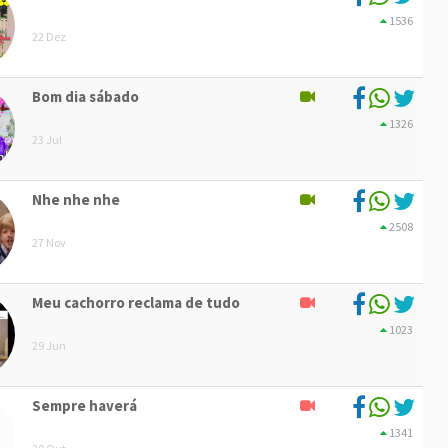
1536
22 Dez
Bom dia sábado
1326
23 Jul
Nhe nhe nhe
2508
27 Nov
Meu cachorro reclama de tudo
1023
29 Jun
Sempre haverá
1341