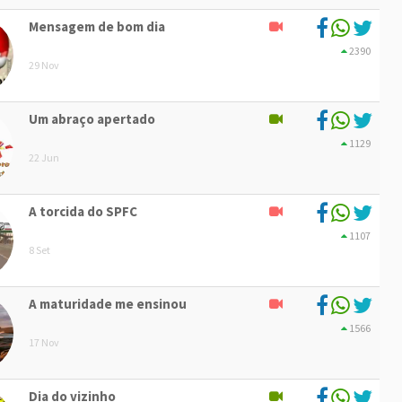
Mensagem de bom dia
2390
29 Nov
Um abraço apertado
1129
22 Jun
A torcida do SPFC
1107
8 Set
A maturidade me ensinou
1566
17 Nov
Dia do vizinho