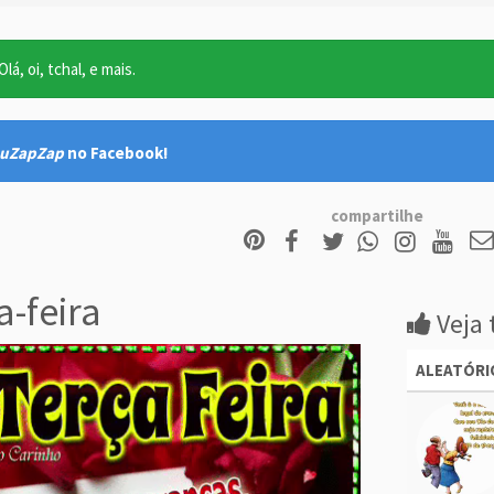
lá, oi, tchal, e mais.
uZapZap
no Facebook!
compartilhe
a-feira
Veja 
ALEATÓRI