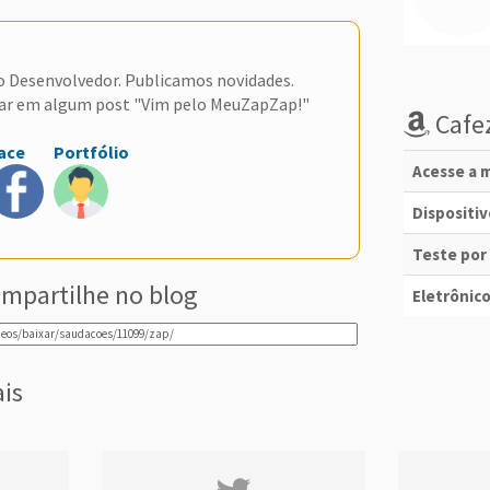
do Desenvolvedor. Publicamos novidades.
ar em algum post "Vim pelo MeuZapZap!"
Cafez
ace
Portfólio
Acesse a m
Dispositi
Teste por
mpartilhe no blog
Eletrônico
ais