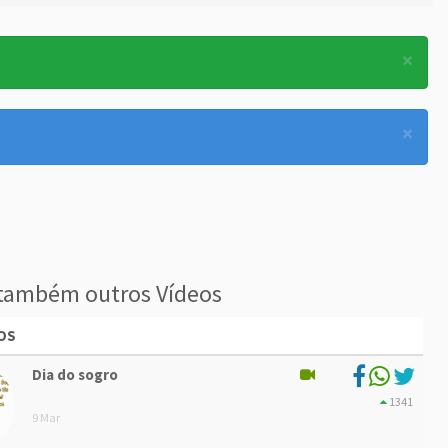
×
×
também outros Vídeos
OS
Dia do sogro
1341
9 Mar