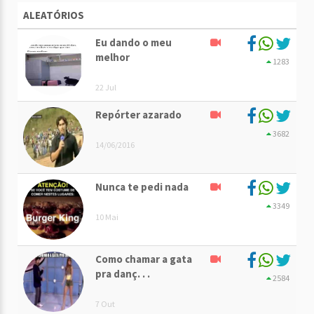
ALEATÓRIOS
Eu dando o meu
melhor
1283
22 Jul
Repórter azarado
3682
14/06/2016
Nunca te pedi nada
3349
10 Mai
Como chamar a gata
pra danç. . .
2584
7 Out