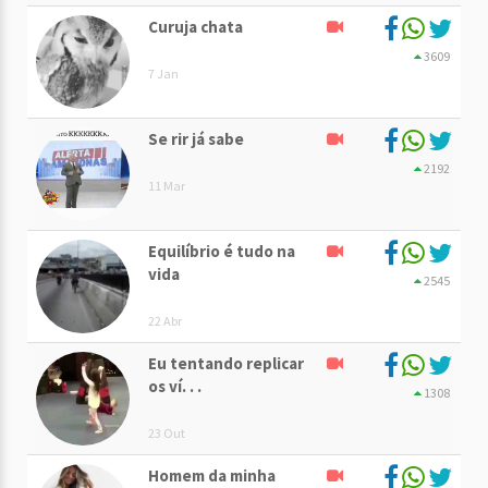
Curuja chata
3609
7 Jan
Se rir já sabe
2192
11 Mar
Equilíbrio é tudo na
vida
2545
22 Abr
Eu tentando replicar
os ví. . .
1308
23 Out
Homem da minha