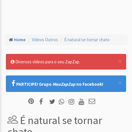
Home
Vídeos Outros
É natural se tornar chato
×
Diversos vídeos para o seu ZapZap.
×
PARTICIPE! Grupo
MeuZapZap
no Facebook!
É natural se tornar
chato