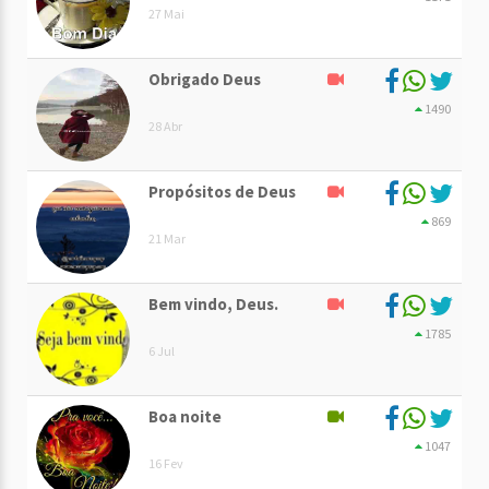
27 Mai
Obrigado Deus
1490
28 Abr
Propósitos de Deus
869
21 Mar
Bem vindo, Deus.
1785
6 Jul
Boa noite
1047
16 Fev