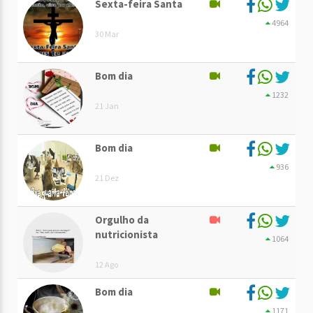
Sexta-feira Santa
4964
30 Mar
Bom dia
1232
21 Jan
Bom dia
936
21 Dez
Orgulho da
nutricionista
1064
12 Ago
Bom dia
1171