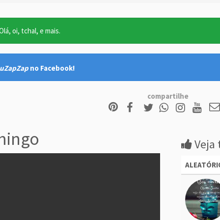
lá, oi, tchal, e mais.
uZapZap
no Facebook!
compartilhe
mingo
Veja 
ALEATÓRI