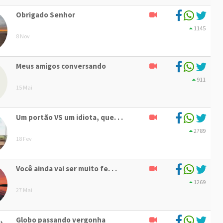
Obrigado Senhor
1145
8 Nov
Meus amigos conversando
911
15 Mai
Um portão VS um idiota, que. . .
2789
18 Fev
Você ainda vai ser muito fe. . .
1269
27 Mai
Globo passando vergonha