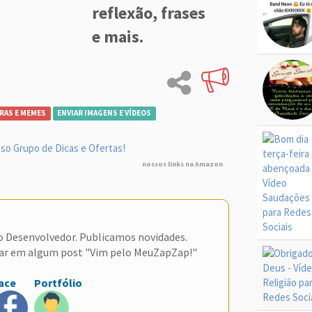
reflexão, frases
e mais.
RAS E MEMES
ENVIAR IMAGENS E VÍDEOS
so Grupo de Dicas e Ofertas!
nossos links na Amazon
do Desenvolvedor. Publicamos novidades.
ar em algum post "Vim pelo MeuZapZap!"
ace
Portfólio