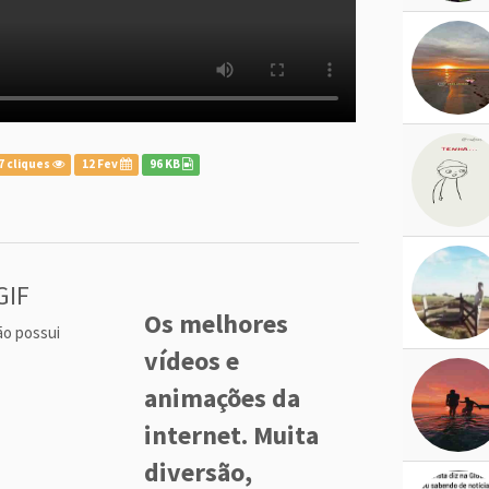
7 cliques
12 Fev
96 KB
GIF
Os melhores
ão possui
vídeos e
animações da
internet. Muita
diversão,