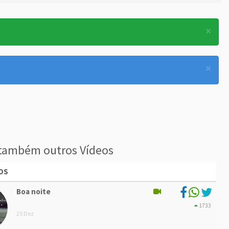
×
×
também outros Vídeos
OS
Boa noite
1733
25 Dez