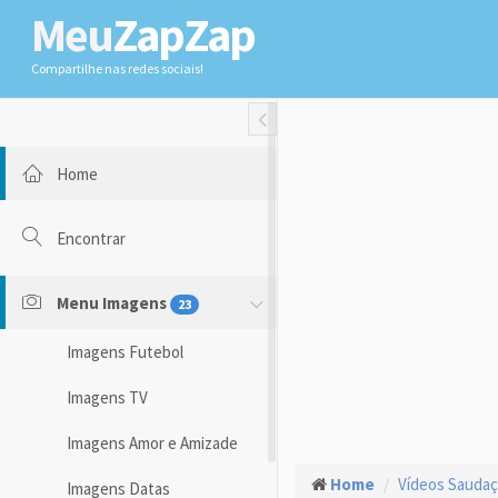
Meu
ZapZap
Compartilhe nas redes sociais!
Toggle Fullwidth
Home
Encontrar
Menu Imagens
23
Imagens Futebol
Imagens TV
Imagens Amor e Amizade
Home
Vídeos Sauda
Imagens Datas