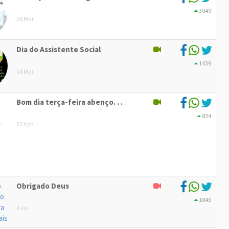
3049
28 Mai
Dia do Assistente Social
1439
14 Mai
Bom dia terça-feira abenço. . .
834
22 Ago
Obrigado Deus
1843
8 Jul