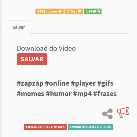
1196 cliques
24 Set
1.9 MB
Salvar
Download do Vídeo
SALVAR
#zapzap #online #player #gifs
#memes #humor #mp4 #frases
ENVIAR ZUERAS E MEMES
ENVIAR IMAGENS E VÍDEOS