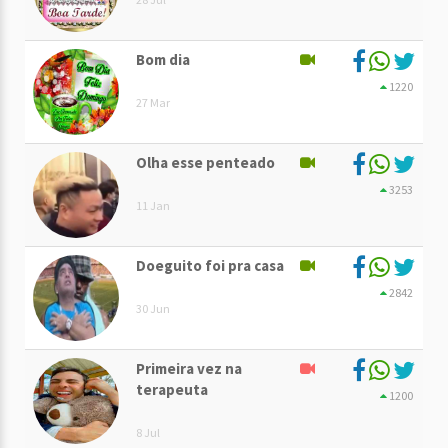
Bom dia
1220
27 Mar
Olha esse penteado
3253
11 Jan
Doeguito foi pra casa
2842
30 Jun
Primeira vez na
terapeuta
1200
8 Jul