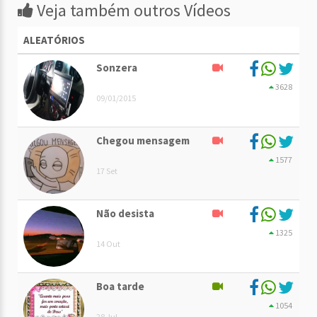
Veja também outros Vídeos
ALEATÓRIOS
Sonzera
3628
09/01/2015
Chegou mensagem
1577
17 Set
Não desista
1325
14 Out
Boa tarde
1054
28 Jul