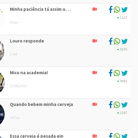
Minha paciência tá assim u. . .
1127
4 Nov
Louro responde
3235
2 Set
Mico na academia!
9481
25/06/2015
Quando bebem minha cerveja
1367
28 Fev
Essa cerveja é pesada ein