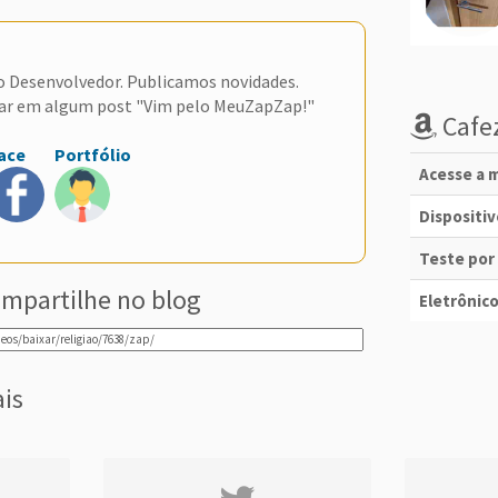
do Desenvolvedor. Publicamos novidades.
ar em algum post "Vim pelo MeuZapZap!"
Cafez
ace
Portfólio
Acesse a m
Dispositi
Teste por
mpartilhe no blog
Eletrônico
ais