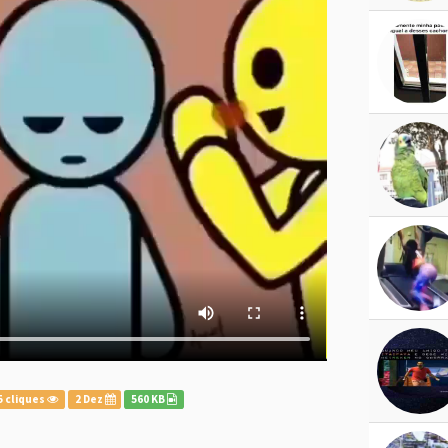
5 cliques
2 Dez
560 KB