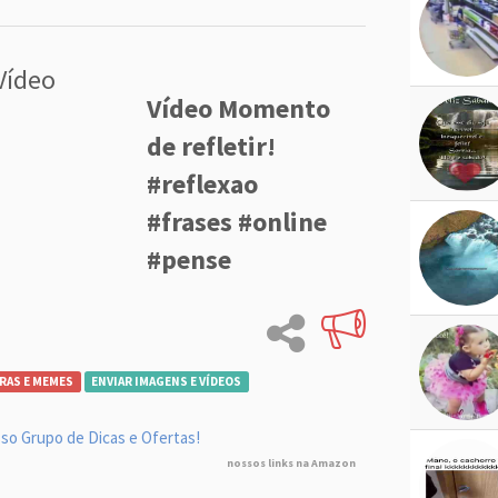
Vídeo
Vídeo Momento
de refletir!
#reflexao
#frases #online
#pense
RAS E MEMES
ENVIAR IMAGENS E VÍDEOS
so Grupo de Dicas e Ofertas!
nossos links na Amazon