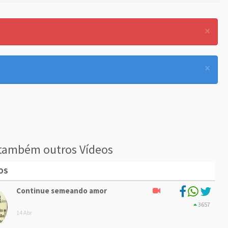
×
×
também outros Vídeos
OS
Continue semeando amor
3657
14 Abr