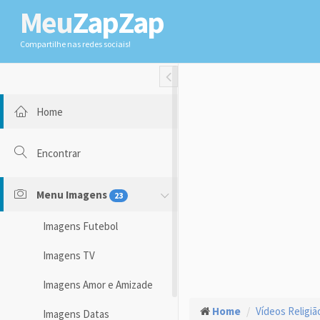
Meu
ZapZap
Compartilhe nas redes sociais!
Toggle Fullwidth
Home
Encontrar
Menu Imagens
23
Imagens Futebol
Imagens TV
Imagens Amor e Amizade
Home
Vídeos Religiã
Imagens Datas