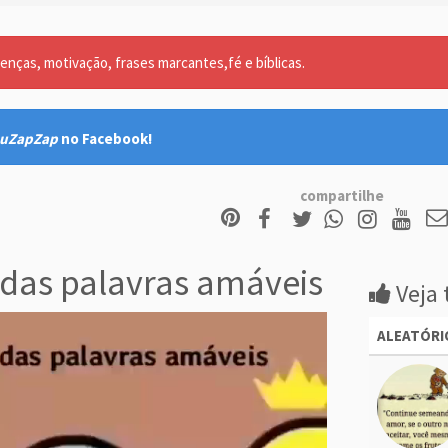
nças, motivação, frases marcantes,fé e bíblicas.
uZapZap
no Facebook!
compartilhe
das palavras amáveis
Veja 
ALEATÓRI