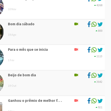
4268
10 Nov
Bom dia sábado
800
19 Ago
Para o mês que se inicia
1113
1 Fev
Beijo de bom dia
3642
19 Out
Ganhou o prêmio de melhor f. . .
921