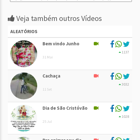
Veja também outros Vídeos
ALEATÓRIOS
Bem vindo Junho
1137
31 Mai
Cachaça
3032
11 Set
Dia de São Cristóvão
1028
25 Jul