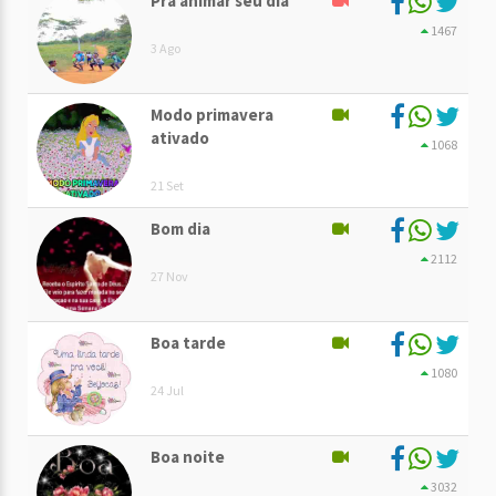
Pra animar seu dia
1467
3 Ago
Modo primavera
ativado
1068
21 Set
Bom dia
2112
27 Nov
Boa tarde
1080
24 Jul
Boa noite
3032