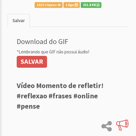
1013 cliques
1 Ago
251.8 KB
Salvar
Download do GIF
*Lembrando que GIF não possui áudio!
SALVAR
Vídeo Momento de refletir!
#reflexao #frases #online
#pense