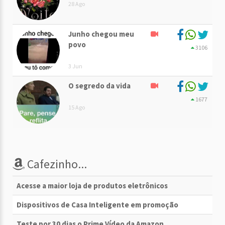
28 Ago
Junho chegou meu
povo
3106
3 Jun
O segredo da vida
1677
15 Ago
Cafezinho...
Acesse a maior loja de produtos eletrônicos
Dispositivos de Casa Inteligente em promoção
Teste por 30 dias o Prime Vídeo da Amazon