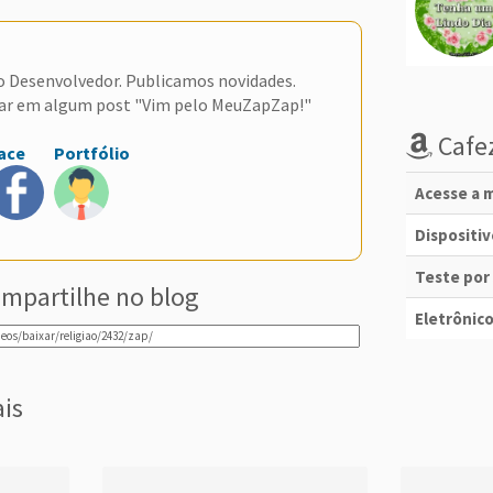
do Desenvolvedor. Publicamos novidades.
ar em algum post "Vim pelo MeuZapZap!"
Cafez
ace
Portfólio
Acesse a m
Dispositi
Teste por
mpartilhe no blog
Eletrônico
ais