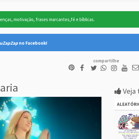
nças, motivação, frases marcantes,fé e bíblicas.
uZapZap
no Facebook!
compartilhe
aria
Veja 
ALEATÓRI