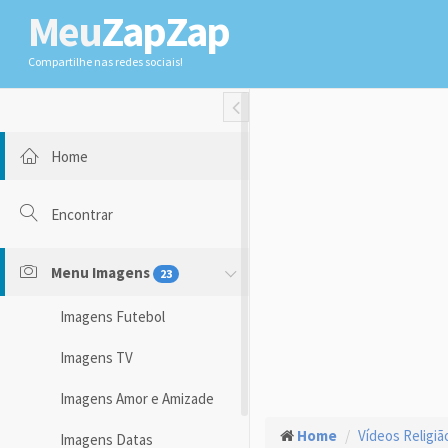
Meu
ZapZap
Compartilhe nas redes sociais!
Toggle Fullwidth
Home
Encontrar
Menu Imagens
23
Imagens Futebol
Imagens TV
Imagens Amor e Amizade
Home
Vídeos Religiã
Imagens Datas