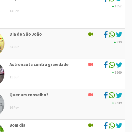
1052
13 Fev
Dia de São João
939
23 Jun
Astronauta contra gravidade
3669
11 Jun
Quer um conselho?
2249
16 Fev
Bom dia