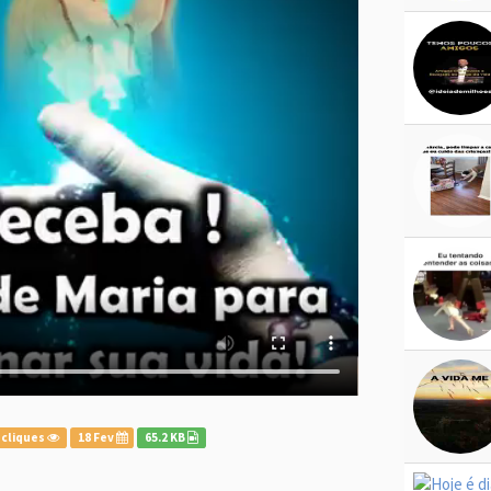
 cliques
18 Fev
65.2 KB