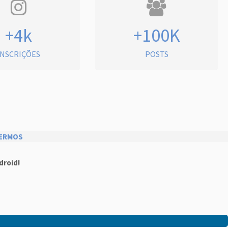
+4k
+100K
INSCRIÇÕES
POSTS
ERMOS
droid!