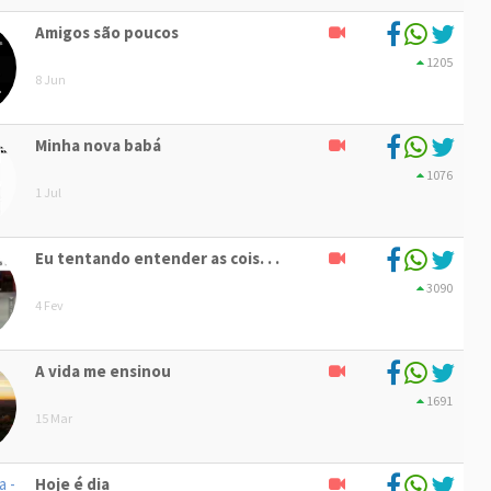
Amigos são poucos
1205
8 Jun
Minha nova babá
1076
1 Jul
Eu tentando entender as cois. . .
3090
4 Fev
A vida me ensinou
1691
15 Mar
Hoje é dia