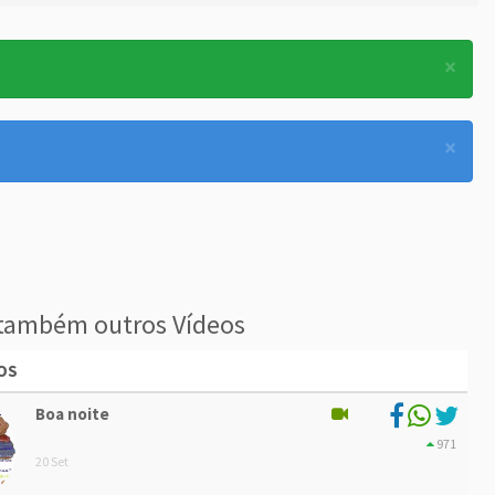
×
×
também outros Vídeos
OS
Boa noite
971
20 Set