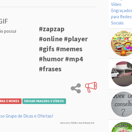
GIF
#zapzap
ão possui
#online #player
#gifs #memes
#humor #mp4
#frases
RAS E MEMES
ENVIAR IMAGENS E VÍDEOS
so Grupo de Dicas e Ofertas!
nossos links na Amazon