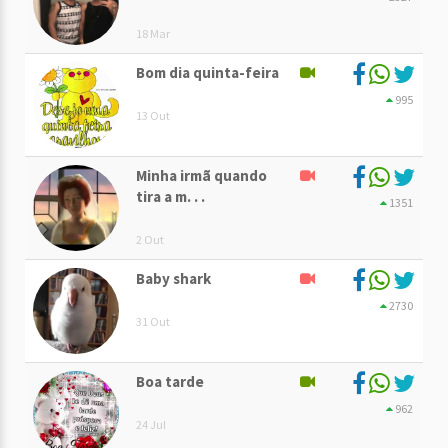
18 Mar
Bom dia quinta-feira
995
13 Out
Minha irmã quando
tira a m. . .
1351
2 Out
Baby shark
2730
31 Out
Boa tarde
962
24 Jul