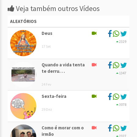
Veja também outros Vídeos
ALEATÓRIOS
Deus
2329
17 Set
Quando a vida tenta
te derru. . .
1347
24 Fev
Sexta-feira
3078
29 Dez
Como é morar com o
irmão
2327