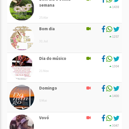
semana
1438
25 Abr
Bom dia
1257
31 Jul
Dia do músico
1304
21 Nov
Domingo
1400
5 Mai
Vovó
3047