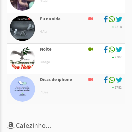
3 Fev
Eu na vida
2518
4 Abr
Noite
2702
30 Ago
Dicas de iphone
1782
7 Dez
Cafezinho...