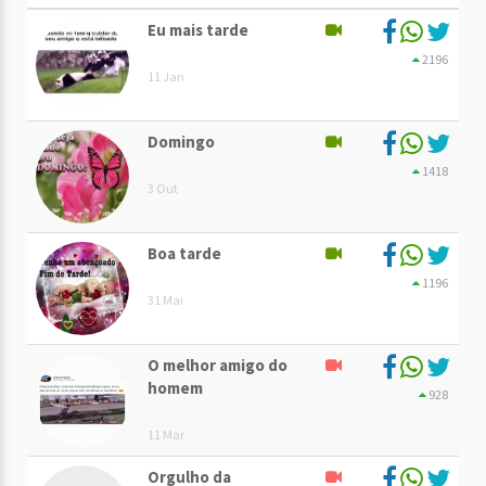
Eu mais tarde
2196
11 Jan
Domingo
1418
3 Out
Boa tarde
1196
31 Mai
O melhor amigo do
homem
928
11 Mar
Orgulho da