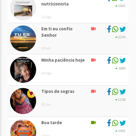
nutricionista
1063
12 Ago
Em ti eu confio
Senhor
2234
20 Abr
Minha paciência hoje
1889
25 Ago
Tipos de sogras
2158
25 Jul
Boa tarde
1493
6 Dez