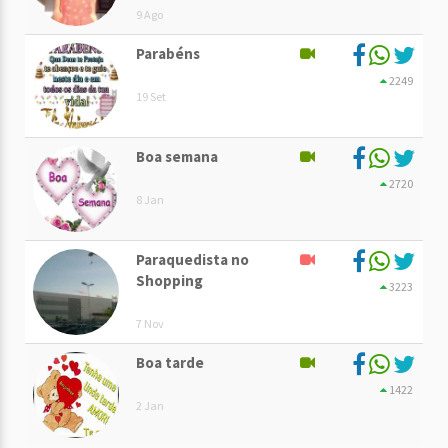
9 Ago
Parabéns
2249
19 Set
Boa semana
2720
8 Jan
Paraquedista no
Shopping
3223
7 Nov
Boa tarde
1422
2 Jan