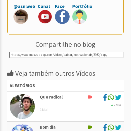
@asn.web
Canal
Face
Portfólio
Compartilhe no blog
Veja também outros Vídeos
ALEATÓRIOS
Que radical
2784
1 Mai
Bom dia