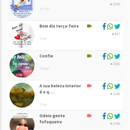
1200
19 Jan
Bom dia terça-feira
817
5 Set
Confie
2582
15 Ago
A sua beleza interior
é o q. . .
1240
1 Fev
Odeio gente
fofoqueira
2769